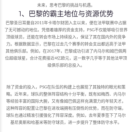
未来，思考巴黎的挑战与机遇。
1、巴黎的霸主地位与资源优势
巴黎圣日耳曼自2011年卡塔尔财团入主以来，便在法甲联赛中占据
了无可撼动的地位。凭借着雄厚的资金支持，PSG不仅能够吸引世界
顶级球员，还能在转会市场上持续投入，保证了其在国内外的竞争
力。根据数据显示，巴黎在过去几个赛季的转会支出都远高于法甲
其他俱乐部。例如，在2017年，巴黎成功引进了内马尔和姆巴佩两
位超级球星，合计花费接近4亿欧元，这一数字几乎等于其他法甲顶
级俱乐部的总投入。
除了资金的投入，PSG在队伍的构建上也展现了其独特的眼光和策
略。近年来，球队的整体阵容结构十分平衡，既有如梅西、内马尔
等经验丰富的国际大腕，又有像姆巴佩这样充满潜力的年轻天才。
这种阵容的配置让巴黎在进攻端拥有压倒性的优势，而在防守端，
球队也通过精准引援强化了阵容深度。例如，去年夏季签下了马尔
基尼奥斯和哈基米等防守球员，进一步提升了整体防守水平。