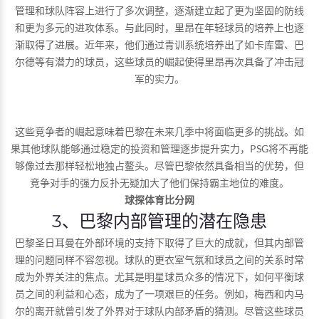
管理和球队阵容上进行了多次调整，逐渐建立起了更为坚固的防线
和更为多元的进攻体系。与此同时，里昂在年轻球员的培养上也逐
渐取得了进展。近年来，他们通过青训系统培养出了如卡库雷、巴
尔德等有潜力的球员，这些球员的崛起使得里昂再次具备了冲击冠
军的实力。
这些竞争者的崛起意味着巴黎在未来几季中将面临更多的挑战。如
果其他球队能够通过稳定的投资和管理逐步提升实力，PSG将不再能
够像过去那样轻松地独占鳌头。尽管巴黎依然具备相当的优势，但
竞争对手的强力反扑无疑加大了他们保持霸主地位的难度。
球探体育比分网
3、巴黎内部管理的潜在隐患
巴黎圣日耳曼在外部环境的支持下取得了巨大的成就，但其内部管
理的问题同样不容忽视。球队的更衣室气氛和球员之间的关系时常
成为外界关注的焦点。尤其是明星球员众多的情况下，如何平衡球
员之间的利益和心态，成为了一项艰巨的任务。例如，梅西和内马
尔的离开就曾引发了外界对于球队内部矛盾的猜测。尽管这些球员