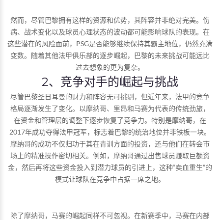
然而，尽管巴黎拥有这样的资源和优势，其阵容并非绝对完美。伤
病、战术变化以及球员心理状态的波动都可能影响球队的表现。在
这些潜在的风险面前，PSG是否能够继续保持其霸主地位，仍然充满
变数。随着其他法甲俱乐部的逐步崛起，巴黎的未来挑战可能远比
过去想象的更为复杂。
2、竞争对手的崛起与挑战
尽管巴黎圣日耳曼的财力和阵容无可挑剔，但近年来，法甲的竞争
格局逐渐发生了变化。以摩纳哥、里昂和马赛为代表的传统劲旅，
在资金和管理层的调整下逐步恢复了竞争力。特别是摩纳哥，在
2017年成功夺得法甲冠军，标志着巴黎的统治地位并非铁板一块。
摩纳哥的成功不仅归功于其在青训方面的投资，还与他们在转会市
场上的精准操作密切相关。例如，摩纳哥通过出售球员赚取巨额资
金，然后再将这些资金投入到潜力球员的引进上，这种“卖血重生”的
模式让球队在竞争中占据一席之地。
除了摩纳哥，马赛的崛起同样不可忽视。在新赛季中，马赛在内部