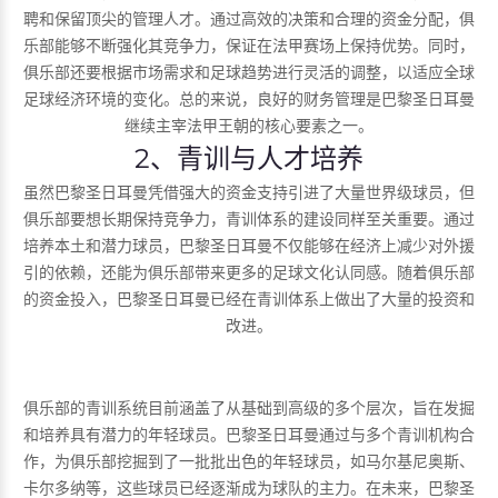
聘和保留顶尖的管理人才。通过高效的决策和合理的资金分配，俱
乐部能够不断强化其竞争力，保证在法甲赛场上保持优势。同时，
俱乐部还要根据市场需求和足球趋势进行灵活的调整，以适应全球
足球经济环境的变化。总的来说，良好的财务管理是巴黎圣日耳曼
继续主宰法甲王朝的核心要素之一。
2、青训与人才培养
虽然巴黎圣日耳曼凭借强大的资金支持引进了大量世界级球员，但
俱乐部要想长期保持竞争力，青训体系的建设同样至关重要。通过
培养本土和潜力球员，巴黎圣日耳曼不仅能够在经济上减少对外援
引的依赖，还能为俱乐部带来更多的足球文化认同感。随着俱乐部
的资金投入，巴黎圣日耳曼已经在青训体系上做出了大量的投资和
改进。
俱乐部的青训系统目前涵盖了从基础到高级的多个层次，旨在发掘
和培养具有潜力的年轻球员。巴黎圣日耳曼通过与多个青训机构合
作，为俱乐部挖掘到了一批批出色的年轻球员，如马尔基尼奥斯、
卡尔多纳等，这些球员已经逐渐成为球队的主力。在未来，巴黎圣