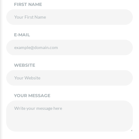
FIRST NAME
E-MAIL
WEBSITE
YOUR MESSAGE