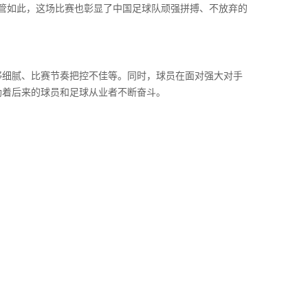
尽管如此，这场比赛也彰显了中国足球队顽强拼搏、不放弃的
够细腻、比赛节奏把控不佳等。同时，球员在面对强大对手
励着后来的球员和足球从业者不断奋斗。