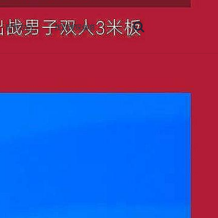
服务方向
找到球探体育