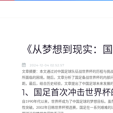
《从梦想到现实：国
2024-12-04 02:52:57
文章摘要：本文通过对中国足球队征战世界杯的历程与挑
所面临的困境。随后，文章分析了国足备战世界杯的内部
距。最后，结合历史经验，文章提出了中国足球未来发展
1、国足首次冲击世界杯
自1990年代以来，世界杯成为了中国足球的梦想目标。
性突破。2002年日韩世界杯预选赛，国足在一系列艰难