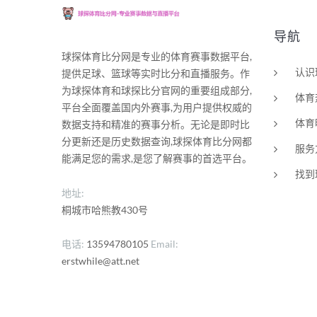
导航
球探体育比分网是专业的体育赛事数据平台,
认识
提供足球、篮球等实时比分和直播服务。作
为球探体育和球探比分官网的重要组成部分,
体育
平台全面覆盖国内外赛事,为用户提供权威的
体育
数据支持和精准的赛事分析。无论是即时比
分更新还是历史数据查询,球探体育比分网都
服务
能满足您的需求,是您了解赛事的首选平台。
找到
地址:
桐城市哈熊教430号
电话
13594780105
Email
erstwhile@att.net