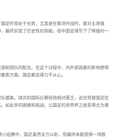
，国足时常处于劣势，尤其是在客场作战时，面对主场强
神，最终实现了历史性的突破，给中国足球写下了辉煌的一
资源和团队的配合。在这个过程中，内外部因素的影响使得
理素质方面，国足都显得力不从心。
球队媲美。球员的国际比赛经验相对匮乏，这也导致国足在
态。如此多的困难和挑战，让国足的世界杯之旅变得尤为艰
三场小组赛中，国足虽然全力以赴，但最终未能获得一场胜