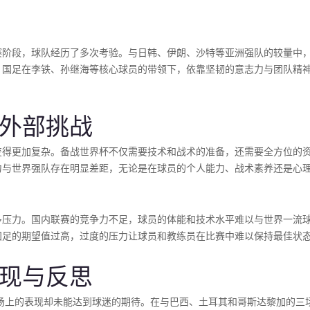
赛阶段，球队经历了多次考验。与日韩、伊朗、沙特等亚洲强队的较量中
，国足在李铁、孙继海等核心球员的带领下，依靠坚韧的意志力与团队精
内外部挑战
变得更加复杂。备战世界杯不仅需要技术和战术的准备，还需要全方位的
力与世界强队存在明显差距，无论是在球员的个人能力、战术素养还是心
多压力。国内联赛的竞争力不足，球员的体能和技术水平难以与世界一流
国足的期望值过高，过度的压力让球员和教练员在比赛中难以保持最佳状
表现与反思
赛场上的表现却未能达到球迷的期待。在与巴西、土耳其和哥斯达黎加的