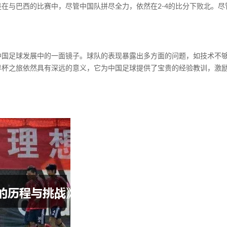
在与巴西的比赛中，尽管中国队拼尽全力，依然在2-4的比分下败北。
中国足球发展中的一面镜子。球队的表现暴露出多方面的问题，如技术不
界杯之旅依然具有深远的意义，它为中国足球提供了宝贵的经验教训，激