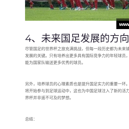
4、未来国足发展的方
尽管国足的世界杯之旅充满挑战，但每一段历史都为未来
发展的关键。只有培养出更多具有国际竞争力的年轻球员
能为国家队输送更多优秀的球员。
另外，培养球员的心理素质也是提升国足实力的重要一环
将开始参与到足球运动中，这也为中国足球注入了新的活
界杯并非遥不可及的梦想。
总结：