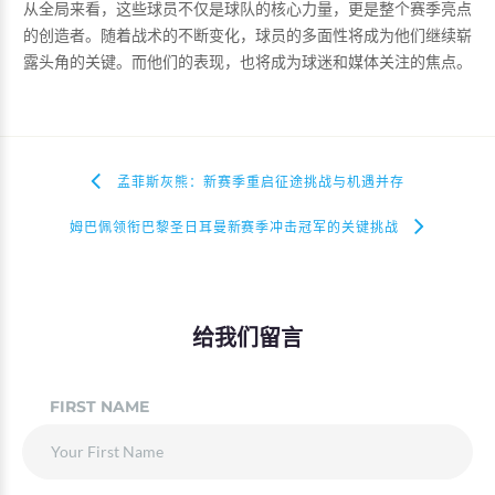
从全局来看，这些球员不仅是球队的核心力量，更是整个赛季亮点
的创造者。随着战术的不断变化，球员的多面性将成为他们继续崭
露头角的关键。而他们的表现，也将成为球迷和媒体关注的焦点。
孟菲斯灰熊：新赛季重启征途挑战与机遇并存
姆巴佩领衔巴黎圣日耳曼新赛季冲击冠军的关键挑战
给我们留言
FIRST NAME