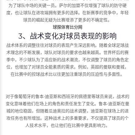
为了球队中场的关键一员。萨尔的加盟不仅增强了球队的防守硬
度，也让球队在进攻端拥有更多的选择。在新赛季的竞争中，年轻
球员的崛起无疑为比赛增添了更多的不确定性。
球探体育比分网
3、战术变化对球员表现的影响
战术体系的调整往往对球员的表现产生深远影响。随着全球足球战
术理念的不断发展，球队对球员的要求也越来越高。世界杯后的赛
季中，不少球队为了适应新的战术潮流，不仅调整了球员的角色定
位，也增加了对球员全能素质的需求。例如，英超的曼联和曼城，
在比赛中的控球战术比以往更加注重球员的压迫性与多面性。
对于像葡萄牙的鲁本·迪亚斯和西班牙的佩德里等球员来说，战术的
变化意味着他们在场上的角色和责任发生了变化。鲁本·迪亚斯在曼
城的地位稳固，但随着瓜迪奥拉的战术调整，迪亚斯在球场上的进
攻任务也有所增加。这种战术上的多重要求，不仅提高了球员的个
人技术水平，也让他们在比赛中更具影响力。