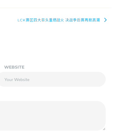
LCK赛区四大巨头重燃战火 决战季后赛再掀高潮
WEBSITE