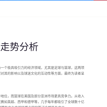
来走势分析
为一个极具吸引力的经济领域，尤其是足球与篮球，这两项
型对其的影响以及球迷文化的互动性等方面，最终为读者呈
导地位，而篮球在美国及部分亚洲市场更具竞争力。从收入
联赛如英超、西甲和德甲等，几乎每年都吸引了全球数十亿