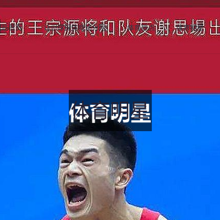
网站首页
认识球探体育比分网
体育热点
体育明星
体育明星