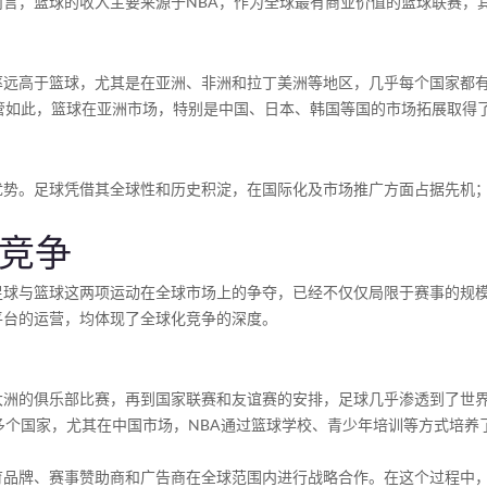
言，篮球的收入主要来源于NBA，作为全球最有商业价值的篮球联赛，
率远高于篮球，尤其是在亚洲、非洲和拉丁美洲等地区，几乎每个国家都
管如此，篮球在亚洲市场，特别是中国、日本、韩国等国的市场拓展取得
势。足球凭借其全球性和历史积淀，在国际化及市场推广方面占据先机；
业竞争
足球与篮球这两项运动在全球市场上的争夺，已经不仅仅局限于赛事的规
平台的运营，均体现了全球化竞争的深度。
洲的俱乐部比赛，再到国家联赛和友谊赛的安排，足球几乎渗透到了世界
多个国家，尤其在中国市场，NBA通过篮球学校、青少年培训等方式培养
育品牌、赛事赞助商和广告商在全球范围内进行战略合作。在这个过程中