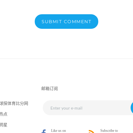
SUBMIT COMMENT
邮箱订阅
球探体育比分网
热点
明星