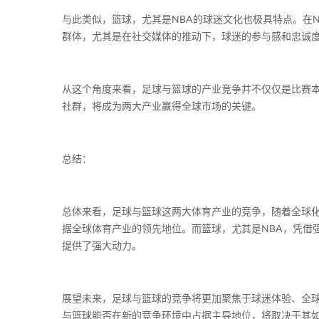
与此类似，篮球，尤其是NBA的球迷文化也极具特点。在
群体，尤其是在社交媒体的推动下，球迷的参与感和忠诚
从这个角度来看，足球与篮球的产业竞争并不仅仅是比赛
社群，将成为两大产业赢得全球市场的关键。
总结：
总体来看，足球与篮球这两大体育产业的竞争，随着全球
据全球体育产业的领先地位。而篮球，尤其是NBA，凭借
提供了强大动力。
展望未来，足球与篮球的竞争将更加聚焦于球迷体验、全
与篮球能否在新的竞争环境中占据主导地位，将取决于其