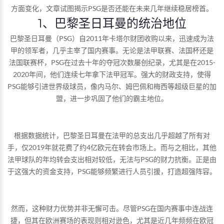
方面变化，文章试图揭示PSG是否还能在未来几年继续稳居榜首。
1、巴黎圣日耳曼的统治地位
巴黎圣日耳曼（PSG）自2011年卡塔尔财团收购以来，迅速成为法
甲的领军者，几乎主宰了国内赛事。无论是法甲联赛、法国杯还是
法国联赛杯，PSG在过去十年的夺冠次数屡创纪录，尤其是在2015-
2020年间，他们连续七年拿下法甲冠军。强大的财政支持，使得
PSG能够引进世界级球员，像内马尔、姆巴佩和梅西等超级巨星的加
盟，进一步巩固了他们的霸主地位。
根据数据统计，巴黎圣日耳曼在法甲的总支出几乎超越了所有对
手，仅2019年就花费了约4亿欧元在转会市场上。而与之相比，其他
法甲球队的年均转会支出相对较低，无法与PSG的财力抗衡。正是由
于这强大的资金支持，PSG能够频繁进行人员引援，打造超强阵容。
然而，这种财力优势并非无懈可击。尽管PSG在国内赛事中连战连
捷，但其在欧洲赛场的表现则相对逊色，尤其是近几年频频在欧冠