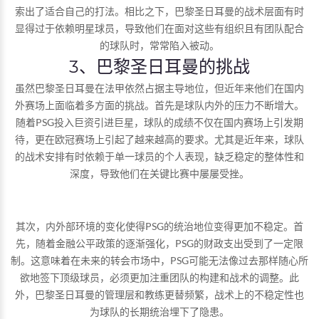
索出了适合自己的打法。相比之下，巴黎圣日耳曼的战术层面有时
显得过于依赖明星球员，导致他们在面对这些有组织且有团队配合
的球队时，常常陷入被动。
3、巴黎圣日耳曼的挑战
虽然巴黎圣日耳曼在法甲依然占据主导地位，但近年来他们在国内
外赛场上面临着多方面的挑战。首先是球队内外的压力不断增大。
随着PSG投入巨资引进巨星，球队的成绩不仅在国内赛场上引发期
待，更在欧冠赛场上引起了越来越高的要求。尤其是近年来，球队
的战术安排有时依赖于单一球员的个人表现，缺乏稳定的整体性和
深度，导致他们在关键比赛中屡屡受挫。
其次，内外部环境的变化使得PSG的统治地位变得更加不稳定。首
先，随着金融公平政策的逐渐强化，PSG的财政支出受到了一定限
制。这意味着在未来的转会市场中，PSG可能无法像过去那样随心所
欲地签下顶级球员，必须更加注重团队的构建和战术的调整。此
外，巴黎圣日耳曼的管理层和教练更替频繁，战术上的不稳定性也
为球队的长期统治埋下了隐患。