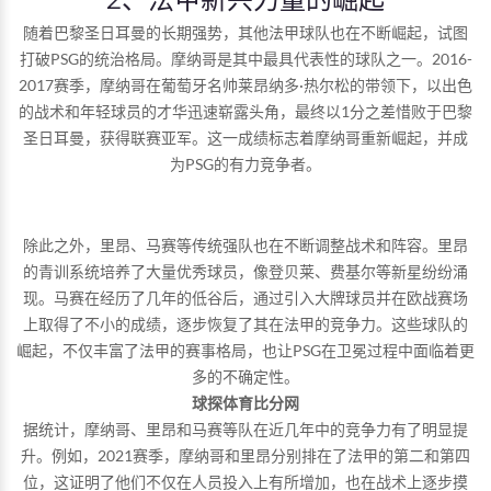
随着巴黎圣日耳曼的长期强势，其他法甲球队也在不断崛起，试图
打破PSG的统治格局。摩纳哥是其中最具代表性的球队之一。2016-
2017赛季，摩纳哥在葡萄牙名帅莱昂纳多·热尔松的带领下，以出色
的战术和年轻球员的才华迅速崭露头角，最终以1分之差惜败于巴黎
圣日耳曼，获得联赛亚军。这一成绩标志着摩纳哥重新崛起，并成
为PSG的有力竞争者。
除此之外，里昂、马赛等传统强队也在不断调整战术和阵容。里昂
的青训系统培养了大量优秀球员，像登贝莱、费基尔等新星纷纷涌
现。马赛在经历了几年的低谷后，通过引入大牌球员并在欧战赛场
上取得了不小的成绩，逐步恢复了其在法甲的竞争力。这些球队的
崛起，不仅丰富了法甲的赛事格局，也让PSG在卫冕过程中面临着更
多的不确定性。
球探体育比分网
据统计，摩纳哥、里昂和马赛等队在近几年中的竞争力有了明显提
升。例如，2021赛季，摩纳哥和里昂分别排在了法甲的第二和第四
位，这证明了他们不仅在人员投入上有所增加，也在战术上逐步摸