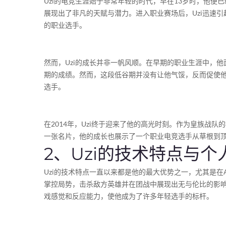
Uzi的电竞生涯始于非常年轻的时代，早在13岁时，他便
展现出了非凡的天赋与潜力。进入职业赛场后，Uzi迅速
的职业选手。
然而，Uzi的成长并非一帆风顺。在早期的职业生涯中，他
期的成绩。然而，这段低谷期并没有让他气馁，反而促使他
选手。
在2014年，Uzi终于迎来了他的高光时刻。作为皇族战队
一张名片，他的成长也展示了一个职业电竞选手从草根到顶
2、Uzi的技术特点与个
Uzi的技术特点一直以来都是他的最大优势之一，尤其是在
掌控局势，击杀敌方英雄并在团战中展现出无与伦比的影响
戏感觉和反应能力，使他成为了许多年轻选手的标杆。