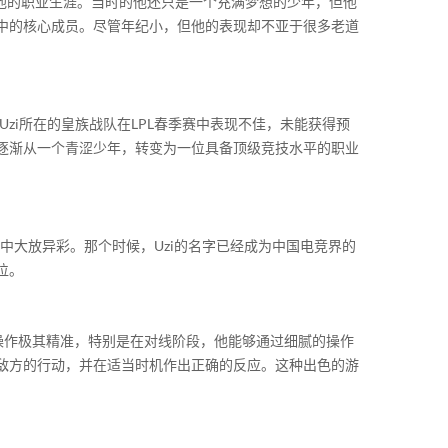
启了他的职业生涯。当时的他还只是一个充满梦想的少年，但他
伍中的核心成员。尽管年纪小，但他的表现却不亚于很多老道
zi所在的皇族战队在LPL春季赛中表现不佳，未能获得预
i逐渐从一个青涩少年，转变为一位具备顶级竞技水平的职业
赛中大放异彩。那个时候，Uzi的名字已经成为中国电竞界的
位。
的操作极其精准，特别是在对线阶段，他能够通过细腻的操作
判敌方的行动，并在适当时机作出正确的反应。这种出色的游