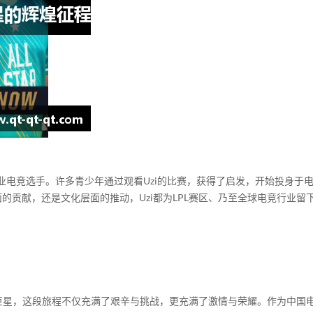
职业电竞选手。许多青少年通过观看Uzi的比赛，获得了启发，开始投身
的贡献，还是文化层面的推动，Uzi都为LPL赛区、乃至全球电竞行业留
奇巨星，这段旅程不仅充满了艰辛与挑战，更充满了激情与荣耀。作为中国