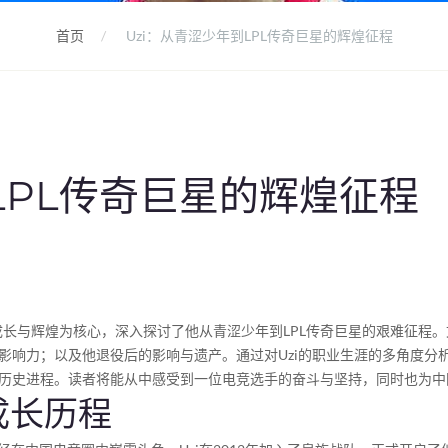
首页
Uzi：从青涩少年到LPL传奇巨星的辉煌征程
LPL传奇巨星的辉煌征程
一的成长与辉煌为核心，深入探讨了他从青涩少年到LPL传奇巨星的艰难征程
影响力；以及他退役后的影响与遗产。通过对Uzi的职业生涯的多角度分
的历史进程。读者将能从中感受到一位电竞选手的奋斗与坚持，同时也为
成长历程