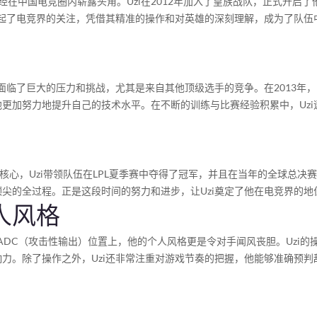
已经在中国电竞圈内崭露头角。Uzi在2012年加入了皇族战队，正式开
引起了电竞界的关注，凭借其精准的操作和对英雄的深刻理解，成为了队
面临了巨大的压力和挑战，尤其是来自其他顶级选手的竞争。在2013年，U
更加努力地提升自己的技术水平。在不断的训练与比赛经验积累中，Uz
的核心，Uzi带领队伍在LPL夏季赛中夺得了冠军，并且在当年的全球总决
尖的全过程。正是这段时间的努力和进步，让Uzi奠定了他在电竞界的地
人风格
ADC（攻击性输出）位置上，他的个人风格更是令对手闻风丧胆。Uzi
力。除了操作之外，Uzi还非常注重对游戏节奏的把握，他能够准确预