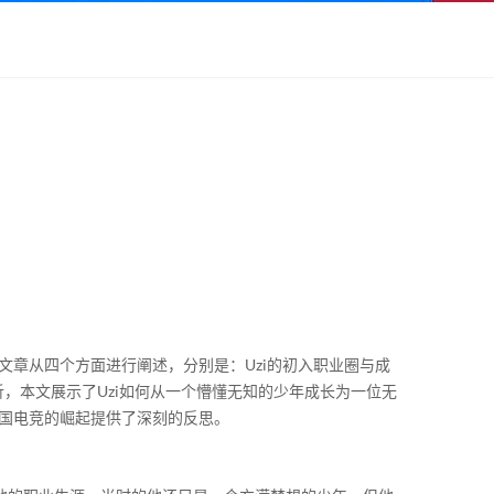
。文章从四个方面进行阐述，分别是：Uzi的初入职业圈与成
析，本文展示了Uzi如何从一个懵懂无知的少年成长为一位无
中国电竞的崛起提供了深刻的反思。