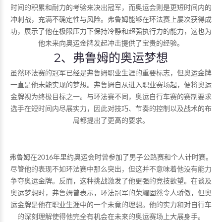
时间的积累和耐力的考验来决出冠军，而奥运会则是更短时间内的
冲刺战，充满不确定性与风险。弗鲁姆能够在环法赛上屡次获得成
功，展示了他在极限压力下保持冷静和超强执行力的能力，这也为
他未来向奥运金牌发起冲击提供了宝贵的经验。
2、弗鲁姆的奥运梦想
虽然环法赛的冠军已经是弗鲁姆职业生涯的重要标志，但奥运金牌
一直是他未能实现的梦想。弗鲁姆自从进入职业赛场起，便将奥运
金牌视为终极目标之一。与环法赛不同，奥运自行车赛的赛制要求
选手在短时间内尽展实力，因此对技巧、节奏的控制以及战术的布
局都提出了更高的要求。
弗鲁姆在2016年里约奥运会时曾参加了男子公路赛和个人计时赛。
尽管他的表现不如环法赛中那么突出，但这并不意味着他没有能力
争夺奥运金牌。反而，这种挑战激发了他更强的竞技欲望。在谈及
奥运梦想时，弗鲁姆曾表示，环法冠军的荣耀固然令人骄傲，但奥
运金牌是他在职业生涯中的一个未竟的理想。他的实力和对自行车
的深刻理解使得他完全有机会在未来的奥运赛场上大展身手。