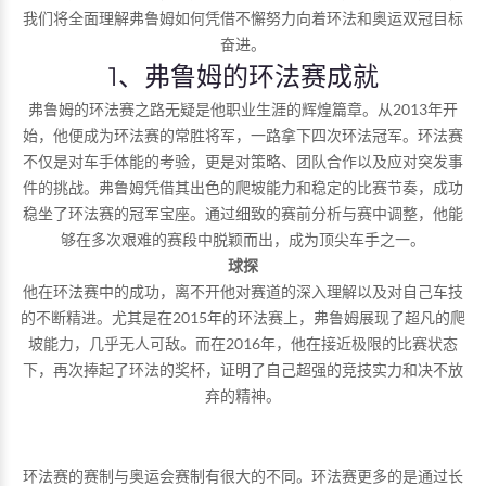
我们将全面理解弗鲁姆如何凭借不懈努力向着环法和奥运双冠目标
奋进。
1、弗鲁姆的环法赛成就
弗鲁姆的环法赛之路无疑是他职业生涯的辉煌篇章。从2013年开
始，他便成为环法赛的常胜将军，一路拿下四次环法冠军。环法赛
不仅是对车手体能的考验，更是对策略、团队合作以及应对突发事
件的挑战。弗鲁姆凭借其出色的爬坡能力和稳定的比赛节奏，成功
稳坐了环法赛的冠军宝座。通过细致的赛前分析与赛中调整，他能
够在多次艰难的赛段中脱颖而出，成为顶尖车手之一。
球探
他在环法赛中的成功，离不开他对赛道的深入理解以及对自己车技
的不断精进。尤其是在2015年的环法赛上，弗鲁姆展现了超凡的爬
坡能力，几乎无人可敌。而在2016年，他在接近极限的比赛状态
下，再次捧起了环法的奖杯，证明了自己超强的竞技实力和决不放
弃的精神。
环法赛的赛制与奥运会赛制有很大的不同。环法赛更多的是通过长