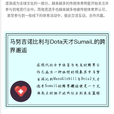
逐渐成为全球文化的一部分，越来越多的传统体育明星开始关注并
参与到电竞行业中。而电竞选手也越来越多地被传统体育界认可，
甚至参与到一些线下的体育活动中，彼此交流互动，合作共赢。