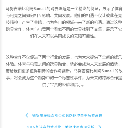
马努吉诺比利与SumaiL的跨界邂逅是一个精彩的例证，展示了体育
与电竞之间如何相互影响、共同发展。他们的相遇不仅让彼此在竞
技精神上产生了共鸣，也为各自的领域带来了新的机遇。通过这种
跨界合作，体育与电竞两个看似不同的世界找到了交集，展示了它
们在未来可以共同成长的无限可能性。
这种合作不仅促进了两个行业的发展，也为大众提供了全新的娱乐
体验。体育与电竞之间的跨界融合，势必会成为未来发展的趋势，
带给我们更多值得期待的合作与创新。马努吉诺比利与SumaiL的故
事，将会成为这个趋势中的一个标志性事件，为未来的跨界合作提
供了宝贵的经验和启示。
锡安威廉姆森能否带领鹈鹕冲击季后赛高峰
NBA总决赛战术对比与关键球员表现分析