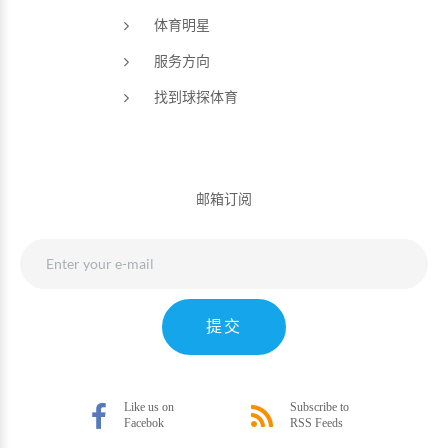
体育明星
服务方向
找到球探体育
邮箱订阅
提交