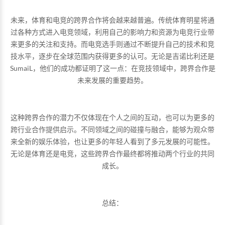
未来，体育和电竞的跨界合作将会越来越普遍。传统体育明星将通
过各种方式进入电竞领域，利用自己的影响力和资源为电竞行业带
来更多的关注和支持。而电竞选手则通过不断提升自己的技术和竞
技水平，逐步在全球范围内获得更多的认可。无论是吉诺比利还是
SumaiL，他们的成功都证明了这一点：在竞技领域中，跨界合作是
未来发展的重要趋势。
这种跨界合作的潜力不仅体现在个人之间的互动，也可以为更多的
跨行业合作提供启示。不同领域之间的碰撞与融合，能够为观众带
来全新的娱乐体验，也让更多的年轻人看到了多元发展的可能性。
无论是体育还是电竞，这些跨界合作最终都将推动两个行业的共同
成长。
总结：