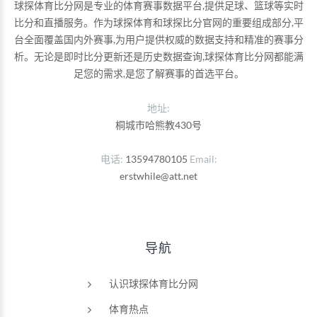
球探体育比分网是专业的体育赛事数据平台,提供足球、篮球等实时
比分和直播服务。作为球探体育和球探比分官网的重要组成部分,平
台全面覆盖国内外赛事,为用户提供权威的数据支持和精准的赛事分
析。无论是即时比分更新还是历史数据查询,球探体育比分网都能满
足您的需求,是您了解赛事的首选平台。
地址:
桐城市哈熊教430号
电话
13594780105
Email
erstwhile@att.net
导航
认识球探体育比分网
体育热点