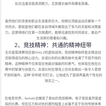
反应迅速且极具洞察力，尤其擅长操作高爆发英雄。
虽然他们的背景和职业生涯差异巨大，但两位顶级运动员都有一个
共同点，那就是他们都在各自领域中展现出了非凡的天赋和决策能
力。这使得他们在第一次相遇时，能够迅速找到共同语言，彼此产
生深厚的尊重和兴趣。
2、竞技精神：共通的精神纽带
无论是篮球赛场还是Dota 2的虚拟战场，竞技精神始终是支撑运动
员取得成功的核心动力。吉诺比利的比赛风格中充满了不屈不挠的
精神，这种精神不仅表现在他面对强敌时的勇气，也体现在他在比
赛中的智谋与创造力。吉诺比利在球场上往往会做出一些令人意想
不到的操作，这种“非传统”的打法，让他成为了篮球界最具个性化的
球员之一。
在电竞世界，SumaiL也展现了类似的竞技精神。电子竞技虽然是虚
拟的比赛，但在压力和对抗的激烈程度上丝毫不亚于任何传统体育