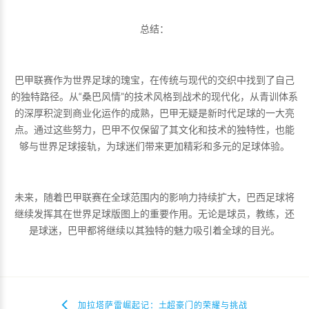
总结：
巴甲联赛作为世界足球的瑰宝，在传统与现代的交织中找到了自己
的独特路径。从“桑巴风情”的技术风格到战术的现代化，从青训体系
的深厚积淀到商业化运作的成熟，巴甲无疑是新时代足球的一大亮
点。通过这些努力，巴甲不仅保留了其文化和技术的独特性，也能
够与世界足球接轨，为球迷们带来更加精彩和多元的足球体验。
未来，随着巴甲联赛在全球范围内的影响力持续扩大，巴西足球将
继续发挥其在世界足球版图上的重要作用。无论是球员，教练，还
是球迷，巴甲都将继续以其独特的魅力吸引着全球的目光。
加拉塔萨雷崛起记：土超豪门的荣耀与挑战