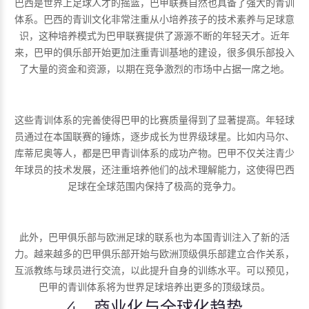
巴西是世界上足球人才的摇篮，巴甲联赛自然也具备了强大的青训
体系。巴西的青训文化非常注重从小培养孩子的技术素养与足球意
识，这种培养模式为巴甲联赛提供了源源不断的年轻天才。近年
来，巴甲的俱乐部开始更加注重青训基地的建设，很多俱乐部投入
了大量的资金和资源，以期在竞争激烈的市场中占据一席之地。
这些青训体系的完善使得巴甲的比赛质量得到了显著提高。年轻球
员通过在本国联赛的锤炼，逐步成长为世界级球星。比如内马尔、
库蒂尼奥等人，都是巴甲青训体系的成功产物。巴甲不仅关注青少
年球员的技术发展，还注重培养他们的战术理解能力，这使得巴西
足球在全球范围内保持了极高的竞争力。
此外，巴甲俱乐部与欧洲足球的联系也为本国青训注入了新的活
力。越来越多的巴甲俱乐部开始与欧洲顶级俱乐部建立合作关系，
互派教练与球员进行交流，以此提升自身的训练水平。可以预见，
巴甲的青训体系将为世界足球培养出更多的顶级球员。
4、商业化与全球化趋势