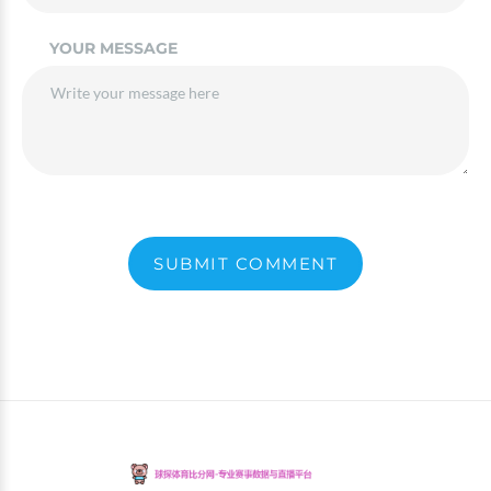
YOUR MESSAGE
SUBMIT COMMENT