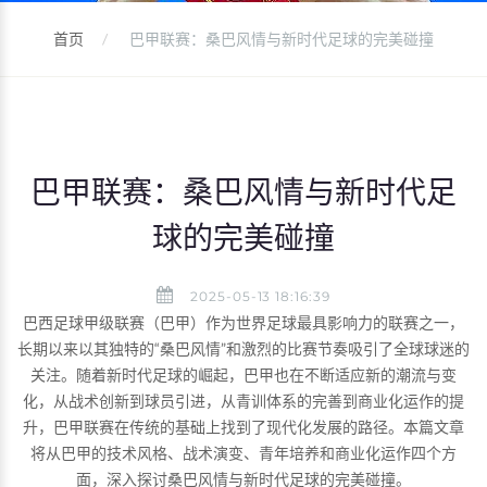
首页
巴甲联赛：桑巴风情与新时代足球的完美碰撞
巴甲联赛：桑巴风情与新时代足
球的完美碰撞
2025-05-13 18:16:39
巴西足球甲级联赛（巴甲）作为世界足球最具影响力的联赛之一，
长期以来以其独特的“桑巴风情”和激烈的比赛节奏吸引了全球球迷的
关注。随着新时代足球的崛起，巴甲也在不断适应新的潮流与变
化，从战术创新到球员引进，从青训体系的完善到商业化运作的提
升，巴甲联赛在传统的基础上找到了现代化发展的路径。本篇文章
将从巴甲的技术风格、战术演变、青年培养和商业化运作四个方
面，深入探讨桑巴风情与新时代足球的完美碰撞。