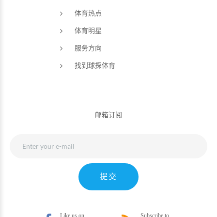
体育热点
体育明星
服务方向
找到球探体育
邮箱订阅
提交