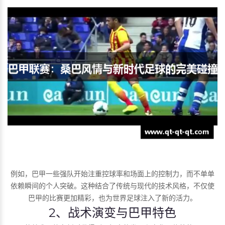
例如，巴甲一些强队开始注重控球率和场面上的控制力，而不单单
依赖瞬间的个人突破。这种结合了传统与现代的技术风格，不仅使
巴甲的比赛更加精彩，也为世界足球注入了新的活力。
2、战术演变与巴甲特色