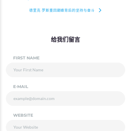
德里克·罗斯重回巅峰背后的坚持与奋斗
给我们留言
FIRST NAME
E-MAIL
WEBSITE