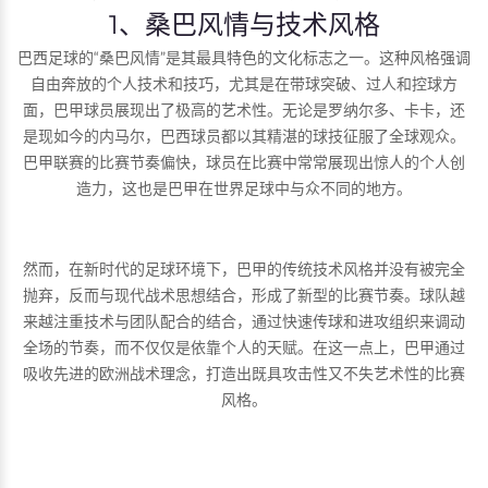
1、桑巴风情与技术风格
巴西足球的“桑巴风情”是其最具特色的文化标志之一。这种风格强调
自由奔放的个人技术和技巧，尤其是在带球突破、过人和控球方
面，巴甲球员展现出了极高的艺术性。无论是罗纳尔多、卡卡，还
是现如今的内马尔，巴西球员都以其精湛的球技征服了全球观众。
巴甲联赛的比赛节奏偏快，球员在比赛中常常展现出惊人的个人创
造力，这也是巴甲在世界足球中与众不同的地方。
然而，在新时代的足球环境下，巴甲的传统技术风格并没有被完全
抛弃，反而与现代战术思想结合，形成了新型的比赛节奏。球队越
来越注重技术与团队配合的结合，通过快速传球和进攻组织来调动
全场的节奏，而不仅仅是依靠个人的天赋。在这一点上，巴甲通过
吸收先进的欧洲战术理念，打造出既具攻击性又不失艺术性的比赛
风格。