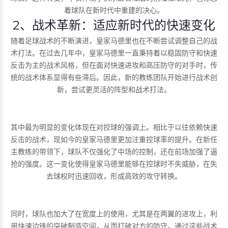
着球队在新时代中重建的决心。
2、战术革新：适应新时代的快速变化
随着足球战术的不断演进，皇家马德里也在不断尝试调整自己的战
术打法。在过去几年中，皇家马德里一直秉持着以稳固防守和快速
反击为主的战术风格，但在面对快速进攻和高压防守的对手时，传
统的战术体系显得有些滞后。因此，新的教练团队开始进行战术创
新，尝试更灵活的阵型和战术打法。
其中最为明显的变化体现在对控球的强调上。相比于以往依赖快速
反击的战术，现如今的皇家马德里更加注重控球率的提升。在新任
主教练的带领下，球队不仅强化了中场的控制，还在前场加强了逼
抢的强度。这一变化使得皇家马德里能够在控球时不失威胁，在失
去球权时迅速回收，形成高效的攻守转换。
同时，球队也加大了在宽度上的使用，尤其是在两翼的进攻上，利
用快速边锋的突破制造空间，从而打破对方的防守。通过这些战术