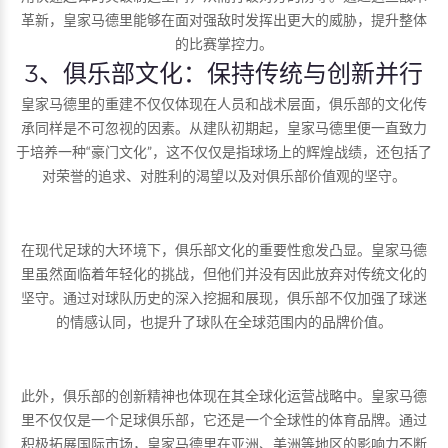
革新，皇家马德里能够在面对强敌时发挥出更大的威胁，提升整体
的比赛掌控力。
3、俱乐部文化：保持传统与创新并行
皇家马德里的重建不仅仅体现在人员和战术层面，俱乐部的文化传
承同样是不可忽视的因素。从建队初期起，皇家马德里便一直致力
于培养一种“豪门文化”，这不仅仅是指球场上的辉煌战绩，还包括了
对荣誉的追求、对胜利的渴望以及对俱乐部价值观的坚守。
在现代足球的大环境下，俱乐部文化的重要性愈发凸显。皇家马德
里虽然面临着年轻化的挑战，但他们并没有因此放弃对传统文化的
坚守。通过对球队历史的深入挖掘和展现，俱乐部不仅加强了球迷
的情感认同，也提升了球队在全球范围内的品牌价值。
此外，俱乐部的创新精神也体现在其全球化运营战略中。皇家马德
里不仅仅是一个足球俱乐部，它还是一个全球性的体育品牌。通过
积极拓展国际市场，皇家马德里在亚洲、美洲等地区的影响力不断