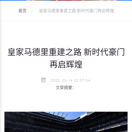
首页
皇家马德里重建之路 新时代豪门再启辉煌
皇家马德里重建之路 新时代豪门
再启辉煌
2025-05-14 22:57:54
文章摘要：