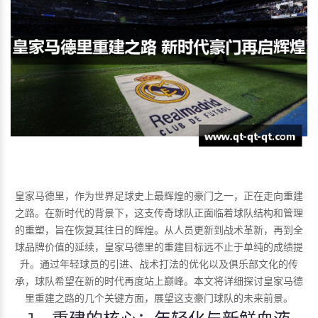
皇家马德里，作为世界足球史上最辉煌的豪门之一，正在走向重建
之路。在新时代的背景下，这支传奇球队正面临着球队结构和管理
的重塑，旨在恢复其往日的辉煌。从人员更新到战术革新，再到全
球品牌价值的延续，皇家马德里的重建目标远不止于单纯的成绩提
升。通过年轻球员的引进、战术打法的优化以及俱乐部文化的传
承，球队希望在新的时代再度站上巅峰。本文将详细探讨皇家马德
里重建之路的几个关键方面，展望这支豪门球队的未来前景。