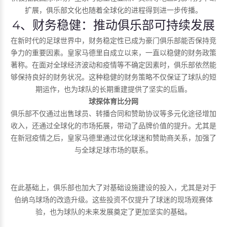
扩展，俱乐部文化也随着全球化的进程得到进一步传播。
4、财务稳健：推动俱乐部可持续发展
在新时代的足球世界中，财务稳定性已成为豪门俱乐部能否保持竞
争力的重要因素。皇家马德里自成立以来，一直以稳健的财务政策
著称。在面对全球经济波动和疫情等不确定因素时，俱乐部依然能
够保持良好的财务状况。这种稳健的财务策略不仅保证了球队的短
期运作，也为球队的长期重建提供了坚实的后盾。
球探体育比分网
俱乐部不仅通过出售球员、转播合同和赞助协议等多元化途径增加
收入，还通过全球化的市场拓展，带动了品牌价值的提升。尤其是
在新冠疫情之后，皇家马德里通过优化球迷和赞助商关系，加强了
与全球足球市场的联系。
在此基础上，俱乐部也加大了对基础设施建设的投入，尤其是对于
伯纳乌球场的改造升级。这些投资不仅提升了球迷的现场观赛体
验，也为球队的未来发展奠定了更加坚实的基础。