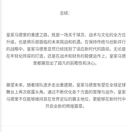
总结：
皇家马德里的重建之路，既是一场关于球员、战术与文化的全方位
升级，也是俱乐部面临的未来挑战和机遇。在保持传统与创新并行
的战略中，皇家马德里显然已经找到了适应新时代的路径。无论是
在年轻化阵容的打造，还是在战术和财务的稳健运作上，皇家马德
里都展现出了超凡的前瞻性和决心。
展望未来，随着球队逐步走出重建期，皇家马德里有望在全球足球
舞台上再次崭露头角。通过不断优化各个方面的管理与运作，皇家
马德里不仅能够维持其在世界足坛的霸主地位，更能够在新时代中
开启全新的辉煌篇章。