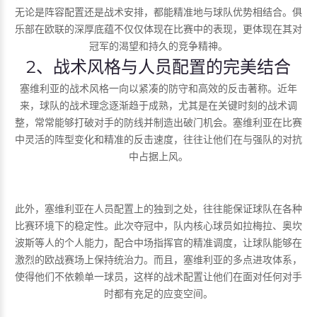
无论是阵容配置还是战术安排，都能精准地与球队优势相结合。俱
乐部在欧联的深厚底蕴不仅仅体现在比赛中的表现，更体现在其对
冠军的渴望和持久的竞争精神。
2、战术风格与人员配置的完美结合
塞维利亚的战术风格一向以紧凑的防守和高效的反击著称。近年
来，球队的战术理念逐渐趋于成熟，尤其是在关键时刻的战术调
整，常常能够打破对手的防线并制造出破门机会。塞维利亚在比赛
中灵活的阵型变化和精准的反击速度，往往让他们在与强队的对抗
中占据上风。
此外，塞维利亚在人员配置上的独到之处，往往能保证球队在各种
比赛环境下的稳定性。此次夺冠中，队内核心球员如拉梅拉、奥坎
波斯等人的个人能力，配合中场指挥官的精准调度，让球队能够在
激烈的欧战赛场上保持统治力。而且，塞维利亚的多点进攻体系，
使得他们不依赖单一球员，这样的战术配置让他们在面对任何对手
时都有充足的应变空间。