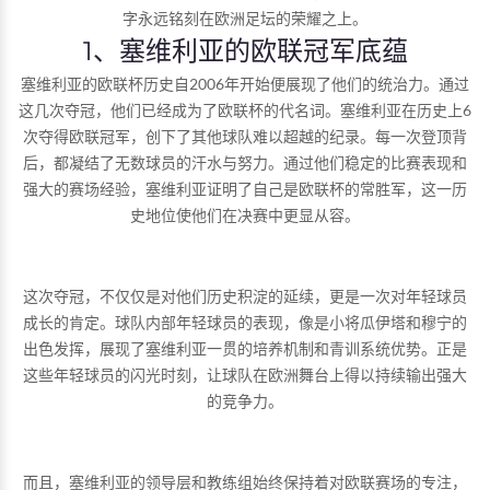
字永远铭刻在欧洲足坛的荣耀之上。
1、塞维利亚的欧联冠军底蕴
塞维利亚的欧联杯历史自2006年开始便展现了他们的统治力。通过
这几次夺冠，他们已经成为了欧联杯的代名词。塞维利亚在历史上6
次夺得欧联冠军，创下了其他球队难以超越的纪录。每一次登顶背
后，都凝结了无数球员的汗水与努力。通过他们稳定的比赛表现和
强大的赛场经验，塞维利亚证明了自己是欧联杯的常胜军，这一历
史地位使他们在决赛中更显从容。
这次夺冠，不仅仅是对他们历史积淀的延续，更是一次对年轻球员
成长的肯定。球队内部年轻球员的表现，像是小将瓜伊塔和穆宁的
出色发挥，展现了塞维利亚一贯的培养机制和青训系统优势。正是
这些年轻球员的闪光时刻，让球队在欧洲舞台上得以持续输出强大
的竞争力。
而且，塞维利亚的领导层和教练组始终保持着对欧联赛场的专注，