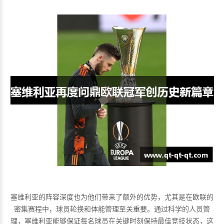
塞维利亚的阵容深度也为他们带来了额外的优势，尤其是在欧联的
密集赛程中，球员轮换和体能管理至关重要。通过科学的人员管
理，塞维利亚能够保证每名球员在关键时刻保持最佳竞技状态，这