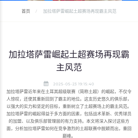
首页
加拉塔萨雷崛起土超赛场再现霸主风范
加拉塔萨雷崛起土超赛场再现霸
主风范
2025-05-23 19:15:40
加拉塔萨雷近年来在土耳其超级联赛（简称土超）的崛起，不仅令
人惊叹，还使其重新回到了霸主的地位。这支历史悠久的俱乐部，
以强大的实力和坚定的目标，重新树立了土超赛场上的霸主风范。
加拉塔萨雷的崛起得益于多方面的因素，包括战术革新、优秀球员
的加盟、以及俱乐部管理层的有力支持。本文将深入探讨这些方
面，分析加拉塔萨雷如何在竞争激烈的土超联赛中脱颖而出，重回
巅峰。