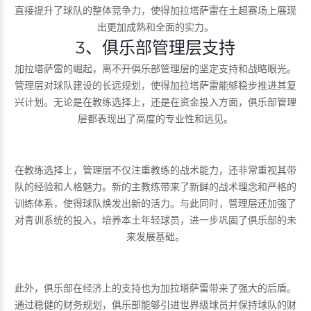
直接提升了球队的整体竞争力，使得加拉塔萨雷在土超赛场上展现
出更加成熟和全面的实力。
3、俱乐部管理层支持
加拉塔萨雷的崛起，离不开俱乐部管理层的坚定支持和战略眼光。
管理层对球队建设的长远规划，使得加拉塔萨雷能够稳步推进其复
兴计划。无论是在教练选择上，还是在资金投入方面，俱乐部管理
层都表现出了高度的专业性和远见。
在教练选择上，管理层不仅注重教练的战术能力，还非常重视其带
队的经验和人格魅力。新的主教练带来了新鲜的战术理念和严格的
训练体系，使得球队焕发出新的活力。与此同时，管理层还加强了
对青训系统的投入，培养本土年轻球员，进一步巩固了俱乐部的未
来发展基础。
此外，俱乐部在经济上的支持也为加拉塔萨雷带来了强大的后盾。
通过稳健的财务规划，俱乐部能够引进世界级球员并保持球队的财