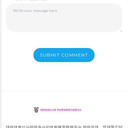
SUBMIT COMMENT
球探体育比分网是专业的体育赛事数据平台,提供足球、篮球等实时