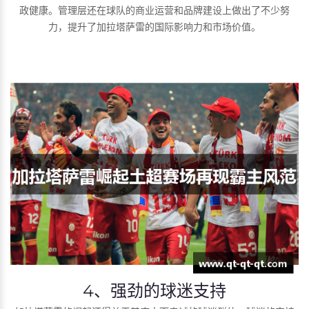
政健康。管理层还在球队的商业运营和品牌建设上做出了不少努
力，提升了加拉塔萨雷的国际影响力和市场价值。
4、强劲的球迷支持