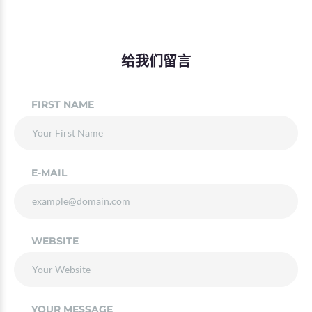
给我们留言
FIRST NAME
E-MAIL
WEBSITE
YOUR MESSAGE