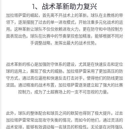
1、战术革新助力复兴
加拉塔萨雷的崛起，首先离不开战术上的革新。球队在主教练的带
领下，逐渐摆脱了过去的单一进攻模式，开始注重多元化战术的运
用。这种革新让球队不仅仅依赖进攻火力，更在防守和中场控制方
面表现出色。球队在比赛中的节奏掌控愈加精准，能够根据不同对
手调整战略，发挥出最大的战术优势。
战术革新的核心是加强防守体系的建设，尤其是在快速反击和定位
球的运用上，展现了极大的威胁。加拉塔萨雷采用了更加高压的防
守方式，通过高位逼抢和快速反击打击对手，使得他们的防线更加
坚固。通过精准的战术布置，加拉塔萨雷逐渐建立起了强大的比赛
控制力，成为了土超赛场上的一支不可忽视的力量。
此外，球队的整体配合和球员之间的默契也得到了极大提升。过去
加拉塔萨雷常常出现攻守失衡的情况，而如今的他们，通过灵活的
战术安排，能够有效调动每一名球员的积极性。无论是在对阵强队