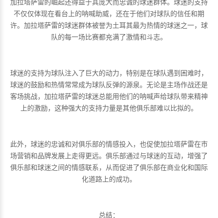
加拉塔萨雷的崛起还得益于其庞大而忠诚的球迷群体。球迷的支持
不仅仅体现在看台上的呐喊助威，还在于他们对球队的信任和期
许。加拉塔萨雷的球迷群体被誉为土耳其最为热情的球迷之一，球
队的每一场比赛都充满了激情和斗志。
球迷的支持为球队注入了巨大的动力，特别是在球队遇到困难时，
球迷的鼓励和热情常常成为球队反弹的源泉。无论是主场作战还是
客场挑战，加拉塔萨雷的球迷总能用他们的呐喊声给球队带来精神
上的激励，这种强大的支持力量是其他俱乐部难以比拟的。
此外，球迷的忠诚和对俱乐部的情感投入，也促使加拉塔萨雷在市
场营销和品牌发展上走得更远。俱乐部通过与球迷的互动，增强了
俱乐部和球迷之间的情感联系，从而促进了俱乐部在商业化和国际
化道路上的成功。
总结：