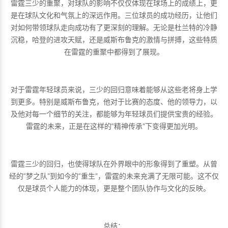
雷霆三少的重聚，对球队的影响不仅仅体现在球场上的成绩上，更
是在球队文化和气氛上的深远作用。三位球员的成功经历，让他们
对如何带领球队走向成功有了更深刻的理解。无论是杜兰特的冷静
沉稳，哈登的进攻天赋，还是威斯布鲁克的激情与拼搏，这些特质
在雷霆的重聚中都得到了展现。
对于雷霆年轻球员来说，三少的回归意味着能够从这些老将身上学
到更多。特别是威斯布鲁克，他对于比赛的态度、他的领导力，以
及他对每一个细节的关注，都能够为年轻球员们提供宝贵的经验。
雷霆的未来，正是在这样的“精神传承”下变得更加光明。
雷霆三少的回归，也使得球队在外界眼中的形象得到了重塑。从曾
经的“梦之队”到如今的“重生”，雷霆的未来充满了无限可能。这不仅
仅是球员个人能力的体现，更是整个团队协作与文化的反映。
总结：