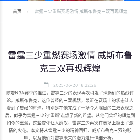
首页
雷霆三少重燃赛场激情 威斯布鲁克三双再现辉煌
雷霆三少重燃赛场激情 威斯布鲁
克三双再现辉煌
2025-06-20 18:22:26
随着NBA赛季的推进，雷霆三少的表现再次引发了球迷们的热烈讨
论。威斯布鲁克，这位曾经的三双机器，最近在赛场上的状态让人
看到了曾经的辉煌。特别是在他完成了一场令人瞩目的三双表现之
后，似乎为雷霆三少的“重燃”点燃了新的希望。从他们曾经的辉煌到
如今的重聚，这些变化让人感叹，雷霆三少再次在赛场上擦出了激
情的火花。本文将从雷霆三少的精神回归、威斯布鲁克三双的影
响、以及他们对雷霆未来的潜力进行详细分析。