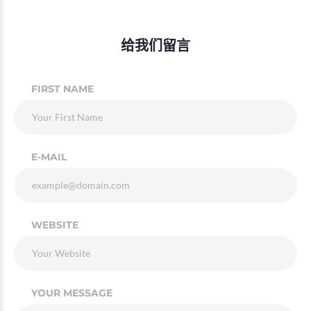
给我们留言
FIRST NAME
E-MAIL
WEBSITE
YOUR MESSAGE