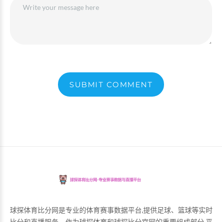
SUBMIT COMMENT
球探体育比分网是专业的体育赛事数据平台,提供足球、篮球等实时
比分和直播服务。作为球探体育和球探比分官网的重要组成部分,平