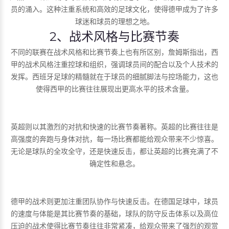
员的涌入。这种注重系统和高效的足球文化，使得德甲成为了许多
球迷和球员的理想之地。
2、战术风格与比赛节奏
不同的联赛在战术风格和比赛节奏上也有所区别，詹姆斯指出，西
甲的战术风格注重控球和组织，强调球员间的配合以及个人技术的
发挥。西班牙足球的精髓就在于球员的细腻脚法与控场能力，这也
使得西甲的比赛往往展现出更高水平的技术含量。
英超则以其激烈的对抗和快速的比赛节奏著称。英超的比赛往往是
高强度的奔跑与身体对抗，每一场比赛都能给观众带来不少惊喜。
无论是球队的全攻全守，还是快速反击，都让英超的比赛充满了不
确定性和悬念。
德甲的战术则更加注重团队协作与快速反击。在德国足球中，球员
的速度与体能是其比赛节奏的基础，球队的防守反击体系以及高位
压迫的战术使得比赛节奏往往非常紧凑，给观众带来了强烈的观赏