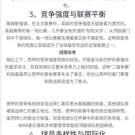
性。
3、竞争强度与联赛平衡
詹姆斯强调，在五大联赛中，英超的竞争强度无疑是最为激烈的。
英超赛季的每一场比赛，几乎都没有所谓的“轻松对手”。从顶级豪门
到中下游球队，每一场比赛都充满着悬念和不确定性。这种高度竞
争的氛围让英超成为了全球最受欢迎的足球联赛之一。
球探体育
相比之下，西甲的竞争强度则相对较低。尽管皇马和巴萨的豪强对
抗备受关注，但其他球队在整体竞争力上相对较弱。这种“二强争霸”
的局面虽然让西甲的某些赛季失去了悬念，但也让西甲的豪门赛事
和欧战表现成为了焦点。
德甲的竞争格局则呈现出拜仁慕尼黑长期独霸的局面，其他球队很
难挑战拜仁的霸主地位。然而，德甲的联赛平衡性依旧值得称赞。
虽然拜仁的统治力极强，但其他球队在杯赛中的表现仍有惊喜，比
如RB莱比锡和多特蒙德常常能给顶级球队制造麻烦。
4、球员多样性与国际化