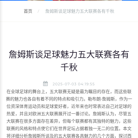
首页
詹姆斯谈足球魅力五大联赛各有千秋
詹姆斯谈足球魅力五大联赛各有
千秋
2025-07-03 04:19:55
在全球足球的舞台上，五大联赛无疑是最为瞩目的存在，而这些联
赛的魅力也各自有着不同的特点和吸引力。勒布朗·詹姆斯，作为一
位资深体育运动员和足球爱好者，近年来也时常表达自己对足球的
热爱，并且对欧洲五大联赛展开过一番讨论。詹姆斯认为，尽管五
大联赛在很多方面存在差异，但每个联赛都有其独特的魅力，这些
联赛的风格和特点使它们在世界足坛占据着独一无二的位置。本文
将详细分析詹姆斯所谈及的五大联赛各具魅力的几个方面，探讨西