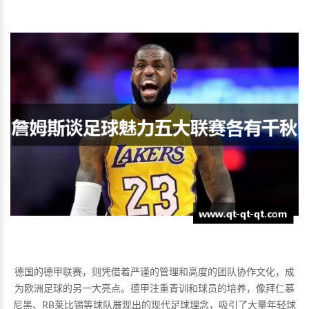
德国的德甲联赛，则凭借着严谨的管理和高度的团队协作文化，成
为欧洲足球的另一大亮点。德甲注重青训和球员的培养，像拜仁慕
尼黑、RB莱比锡等球队展现出的现代足球理念，吸引了大量年轻球