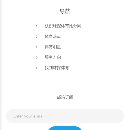
导航
认识球探体育比分网
体育热点
体育明星
服务方向
找到球探体育
邮箱订阅