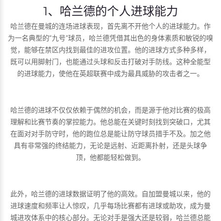
1、哈兰德的个人进球能力
哈兰德在曼城的连场进球表现，首先离不开他个人的进球能力。作
为一名典型的“九号”球员，哈兰德凭借其出色的身体素质和敏锐的嗅
觉，能够在禁区内找到最佳的进攻位置。他的进球方式多种多样，
既可以用脚射门，也能通过头球和反击打破对手防线。这种全能型
的进球能力，使他在英超联赛中成为最具威胁的攻击者之一。
哈兰德的进球不仅仅依赖于偶然的机会，而是源于他对比赛的极高
理解和比赛节奏的掌控能力。他总能在关键时刻找到突破口，尤其
在面对对手防守时，他的跑位总是能让防守球员措手不及。加之他
具有非常强的终结能力，无论是远射、近距离扑射，还是头球争
顶，他都能轻松做到。
此外，哈兰德的进球数据证明了他的高效。自加盟曼城以来，他的
进球速度和频率让人惊叹，几乎每场比赛都有进球或助攻，成为曼
城进攻体系中的核心部分。无论对手是强大还是较弱，哈兰德总能