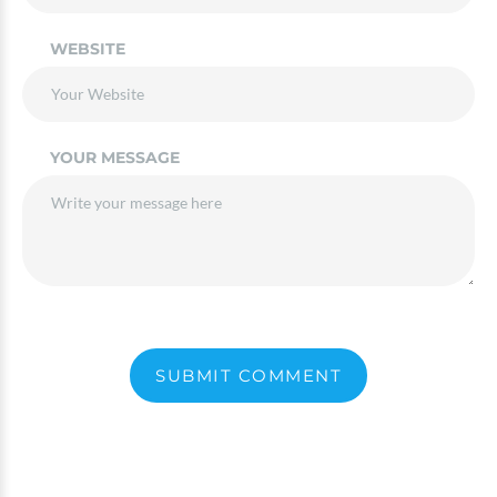
WEBSITE
YOUR MESSAGE
SUBMIT COMMENT