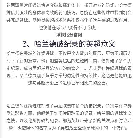
的两翼常常能通过快速突破和精准传中，撕开对方的防线，哈兰德
凭借其强壮的身体和高效的射门技巧，总能在这些传球中找到机会
并完成进球。瓜迪奥拉的战术体系不仅强化了哈兰德的进攻作用，
也使他在球队中变得不可或缺。
球探比分官网
3、哈兰德破纪录的英超意义
哈兰德在曼城的连续进球，不仅是个人能力的展示，更为英超历史
写下了新的篇章。他在加盟英超后的短短时间内，便打破了多个历
史纪录，成为英超最具杀伤力的前锋之一。尤其是在连续进球的表
现上，哈兰德展现了超乎寻常的稳定性和持续性，这也是他能够迅
速与英超历史上的进球巨星相比肩的原因。
哈兰德的连续进球打破了英超联赛中多个历史纪录，特别是在单赛
季进球数方面，他超越了许多传奇球员的记录。哈兰德的进球速度
之快，以及他所打破的纪录，都为英超带来了新的关注点和讨论话
题，也使得他的名字成为了英超乃至全球足球圈中的一个传奇。