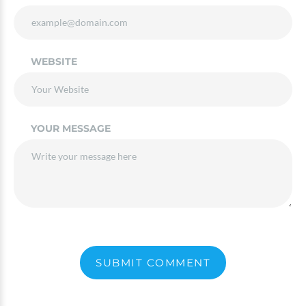
WEBSITE
YOUR MESSAGE
SUBMIT COMMENT