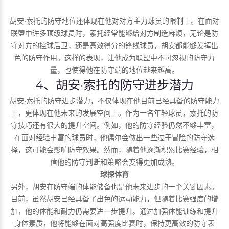
胡安·索托的防守地位还体现在他对对方主力球员的限制上。在面对
联盟中许多顶级球员时，索托经常能够给对方制造麻烦，无论是防
守对方的控球后卫，还是高效得分的锋线球员，胡安都能够发挥出
色的防守作用。这样的表现，让他成为联盟中不可忽视的防守力
量，也使得他在防守端的地位越来越高。
4、胡安·索托的防守进步潜力
胡安·索托的防守进步潜力，不仅体现在他目前已经具备的防守能力
上，更体现在他未来的发展空间上。作为一名年轻球员，索托的防
守技巧还有很大的提升空间。例如，他的防守经验仍然不够丰富，
在面对经验丰富的球员时，他偶尔会做出一些过于冒险的防守选
择，这可能会影响防守效果。然而，随着他逐渐积累比赛经验，相
信他的防守判断和策略会变得更加成熟。
球探体育
另外，胡安在防守端的体能储备也是他未来进步的一个关键因素。
目前，虽然胡安已经具备了出色的运动能力，但随着比赛强度的增
加，他的体能和耐力仍需要进一步提升。通过加强体能训练和提升
身体素质，他将能够在面对高强度比赛时，保持更高效的防守表