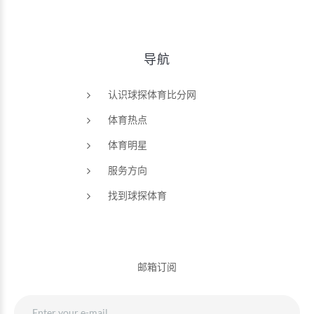
导航
认识球探体育比分网
体育热点
体育明星
服务方向
找到球探体育
邮箱订阅