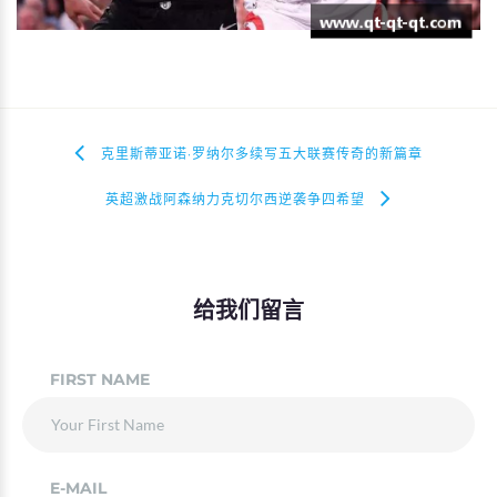
克里斯蒂亚诺·罗纳尔多续写五大联赛传奇的新篇章
英超激战阿森纳力克切尔西逆袭争四希望
给我们留言
FIRST NAME
E-MAIL