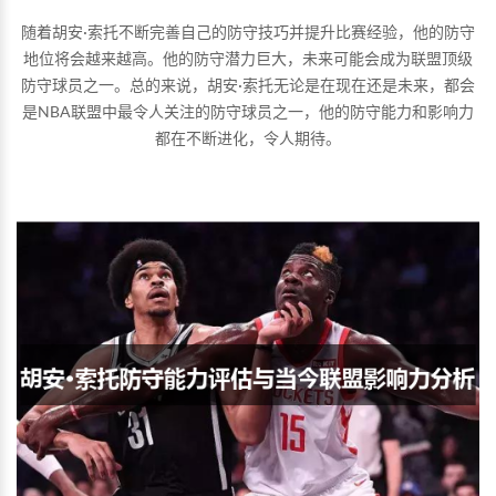
随着胡安·索托不断完善自己的防守技巧并提升比赛经验，他的防守
地位将会越来越高。他的防守潜力巨大，未来可能会成为联盟顶级
防守球员之一。总的来说，胡安·索托无论是在现在还是未来，都会
是NBA联盟中最令人关注的防守球员之一，他的防守能力和影响力
都在不断进化，令人期待。