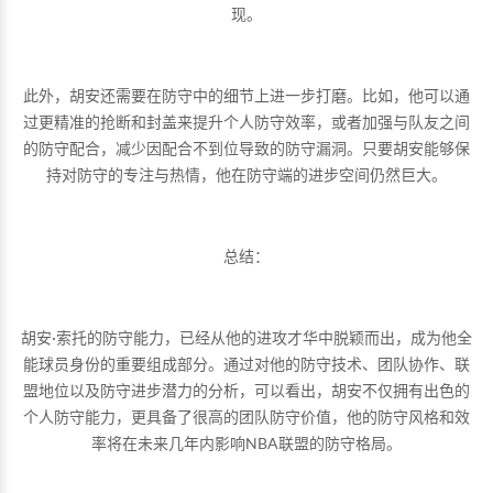
现。
此外，胡安还需要在防守中的细节上进一步打磨。比如，他可以通
过更精准的抢断和封盖来提升个人防守效率，或者加强与队友之间
的防守配合，减少因配合不到位导致的防守漏洞。只要胡安能够保
持对防守的专注与热情，他在防守端的进步空间仍然巨大。
总结：
胡安·索托的防守能力，已经从他的进攻才华中脱颖而出，成为他全
能球员身份的重要组成部分。通过对他的防守技术、团队协作、联
盟地位以及防守进步潜力的分析，可以看出，胡安不仅拥有出色的
个人防守能力，更具备了很高的团队防守价值，他的防守风格和效
率将在未来几年内影响NBA联盟的防守格局。