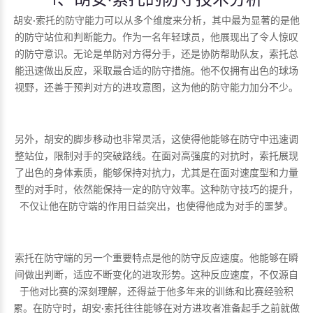
胡安·索托的防守能力可以从多个维度来分析，其中最为显著的是他
的防守站位和判断能力。作为一名年轻球员，他展现出了令人惊叹
的防守意识。无论是单防对方得分手，还是协防帮助队友，索托总
能迅速做出反应，采取最合适的防守措施。他不仅拥有出色的球场
视野，还善于预判对方的进攻意图，这为他的防守能力加分不少。
另外，胡安的脚步移动也非常灵活，这使得他能够在防守中迅速调
整站位，限制对手的突破路线。在面对高强度的对抗时，索托展现
了出色的身体素质，能够保持对抗力，尤其是在面对速度型和力量
型的对手时，依然能保持一定的防守效率。这种防守技巧的提升，
不仅让他在防守端的作用日益突出，也使得他成为对手的噩梦。
索托在防守端的另一个重要特点是他的防守反应速度。他能够在瞬
间做出判断，适应不断变化的进攻形势。这种反应速度，不仅源自
于他对比赛的深刻理解，还得益于他多年来的训练和比赛经验积
累。在防守时，胡安·索托往往能够在对方进攻者准备起手之前就做