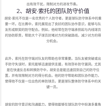
出有效干扰，限制对方的进攻节奏。
2、胡安·索托的团队防守价值
胡安·索托不仅是一名优秀的个人防守者，更是球队防守体系中的重
要一环。在比赛中，索托展现出了良好的团队协作意识，能够与队
友形成默契的防守配合。例如，他经常在防守端承担起与内线球员
的协防职责，帮助大个子球员封堵对方的突破路线，减少对方的得
分机会。
此外，索托在防守端对队友的帮助也非常重要。当队友被突破或出
手防守失误时，索托能够迅速提供支援，有效弥补防守漏洞。尤其
是在快速反击和转换防守中，胡安总是能迅速回到自己的防守位
置，并有效限制对方的得分机会。他的防守帮助和团队协作能力，
使得他不仅是一位出色的单防球员，更是球队整体防守体系中的关
键一员。
胡安的防守意识和沟通能力，使得他能够在球队防守中扮演多重角