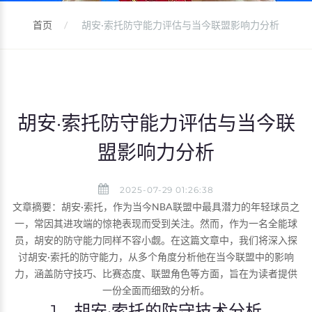
首页
胡安·索托防守能力评估与当今联盟影响力分析
胡安·索托防守能力评估与当今联
盟影响力分析
2025-07-29 01:26:38
文章摘要：胡安·索托，作为当今NBA联盟中最具潜力的年轻球员之
一，常因其进攻端的惊艳表现而受到关注。然而，作为一名全能球
员，胡安的防守能力同样不容小觑。在这篇文章中，我们将深入探
讨胡安·索托的防守能力，从多个角度分析他在当今联盟中的影响
力，涵盖防守技巧、比赛态度、联盟角色等方面，旨在为读者提供
一份全面而细致的分析。
1、胡安·索托的防守技术分析