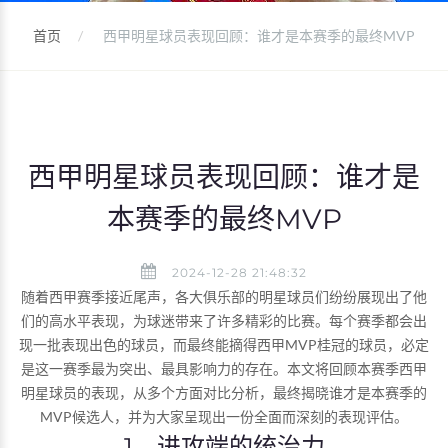
首页
西甲明星球员表现回顾：谁才是本赛季的最终MVP
西甲明星球员表现回顾：谁才是
本赛季的最终MVP
2024-12-28 21:48:32
随着西甲赛季接近尾声，各大俱乐部的明星球员们纷纷展现出了他
们的高水平表现，为球迷带来了许多精彩的比赛。每个赛季都会出
现一批表现出色的球员，而最终能摘得西甲MVP桂冠的球员，必定
是这一赛季最为突出、最具影响力的存在。本文将回顾本赛季西甲
明星球员的表现，从多个方面对比分析，最终揭晓谁才是本赛季的
MVP候选人，并为大家呈现出一份全面而深刻的表现评估。
1、进攻端的统治力