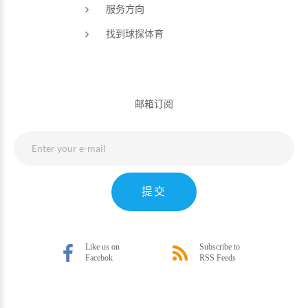
服务方向
找到球探体育
邮箱订阅
提交