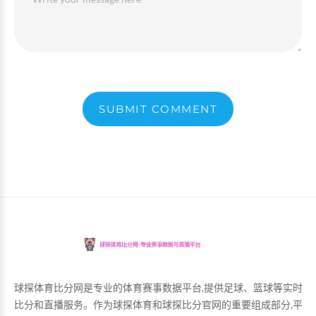
SUBMIT COMMENT
球探体育比分网是专业的体育赛事数据平台,提供足球、篮球等实时
比分和直播服务。作为球探体育和球探比分官网的重要组成部分,平