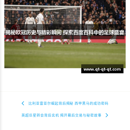
比利亚雷亚尔崛起背后揭秘 西甲黑马的成功密码
英超巨星转会背后玄机 揭开幕后交易与秘密故事