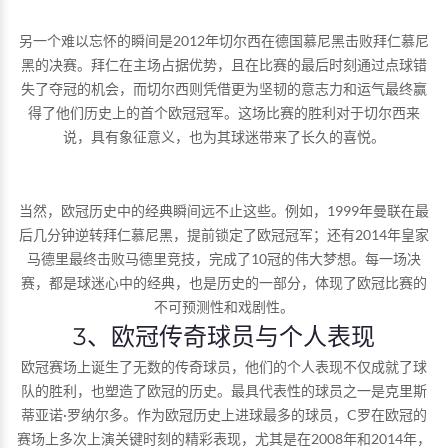
另一个难以忘怀的瞬间是2012年切尔西在德国慕尼黑击败拜仁慕尼
黑的决赛。拜仁在主场占据优势，且在比赛的最后时刻通过点球错
失了夺冠的机会，而切尔西则凭借更为坚韧的意志力和运气最终赢
得了他们历史上的首个欧冠冠军。这场比赛的胜利对于切尔西来
说，具有象征意义，也为其球迷带来了长久的喜悦。
当然，欧冠历史中的经典瞬间远不止这些。例如，1999年曼联在最
后几分钟逆转拜仁慕尼黑，提前锁定了欧冠冠军；还有2014年皇家
马德里最终击败马德里竞技，完成了10冠的伟大梦想。每一场决
赛，都是球迷心中的经典，也是历史的一部分，体现了欧冠比赛的
不可预测性和戏剧性。
3、欧冠传奇球员与个人表现
欧冠赛场上诞生了无数的传奇球员，他们的个人表现不仅成就了球
队的胜利，也塑造了欧冠的历史。最具代表性的球员之一是克里斯
蒂亚诺·罗纳尔多。作为欧冠历史上进球最多的球员，C罗在欧冠的
赛场上多次上演关键时刻的精彩表现，尤其是在2008年和2014年，