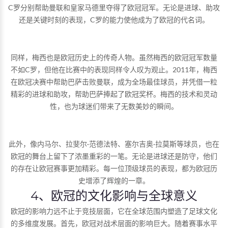
C罗分别帮助曼联和皇家马德里夺得了欧冠冠军。无论是进球、助攻
还是关键时刻的表现，C罗的能力使他成为了欧冠的代名词。
同样，梅西也是欧冠历史上的传奇人物。虽然梅西的欧冠冠军数量
不如C罗，但他在比赛中的表现同样令人叹为观止。2011年，梅西
在欧冠决赛中帮助巴萨击败曼联，成为全场最佳球员，并凭借一粒
精彩的进球和助攻，帮助巴萨捧起了欧冠奖杯。梅西的技术和灵动
性，也为球迷们带来了无数美妙的瞬间。
此外，像内马尔、拉斐尔·范德法特、塞尔吉奥·拉莫斯等球员，也在
欧冠的舞台上留下了浓墨重彩的一笔。无论是进球还是防守，他们
的存在让欧冠赛事更加精彩。每一位顶级球员的表现，都为欧冠历
史增添了辉煌的一章。
4、欧冠的文化影响与全球意义
欧冠的影响力远不止于竞技层面，它在全球范围内塑造了足球文化
的多维度发展。首先，欧冠对战术层面的影响巨大。随着赛事水平