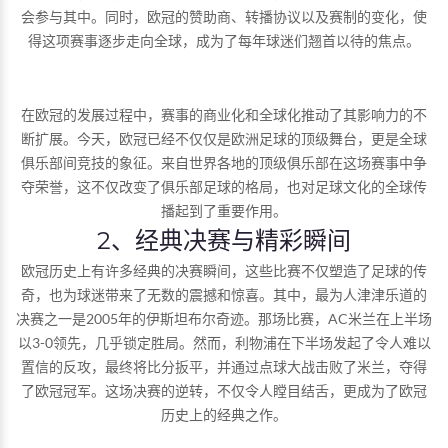
会参与其中。同时，欧冠的赞助商、转播协议以及赛制的变化，使
得这项赛事逐步走向全球，成为了每年球迷们翘首以待的焦点。
在欧冠的发展过程中，赛事的商业化和全球化推动了其影响力的不
断扩展。今天，欧冠已经不仅仅是欧洲足球的顶级舞台，更是全球
俱乐部间竞技的象征。来自世界各地的顶级俱乐部在这场赛事中争
夺荣誉，这不仅改变了俱乐部足球的格局，也对足球文化的全球传
播起到了重要作用。
2、经典决赛与精彩瞬间
欧冠历史上有许多经典的决赛瞬间，这些比赛不仅塑造了足球的传
奇，也为球迷带来了无数的震撼和惊喜。其中，最为人津津乐道的
决赛之一是2005年的伊斯坦布尔奇迹。那场比赛，AC米兰在上半场
以3-0领先，几乎锁定胜局。然而，利物浦在下半场发起了令人难以
置信的反攻，最终将比分扳平，并通过点球大战击败了米兰，夺得
了欧冠冠军。这场决赛的逆转，不仅令人瞠目结舌，更成为了欧冠
历史上的经典之作。