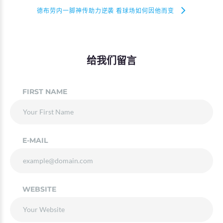
德布劳内一脚神传助力逆袭 看球场如何因他而变
给我们留言
FIRST NAME
E-MAIL
WEBSITE