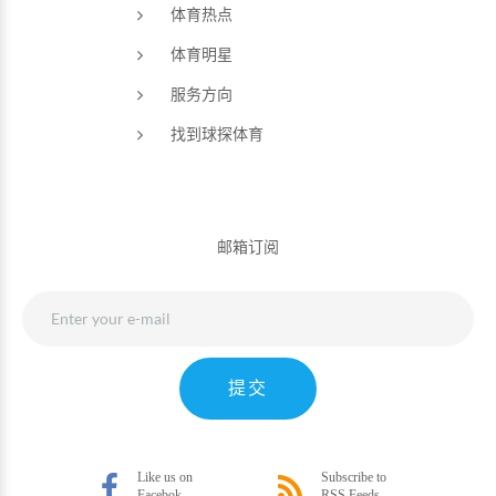
体育热点
体育明星
服务方向
找到球探体育
邮箱订阅
提交