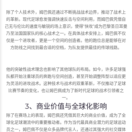
除了个人技术外，姆巴佩还通过不断挑战战术边界，推动了战术上
的革新。现代足球愈发强调快速反击与空间利用，而姆巴佩凭借自
己无与伦比的速度与敏锐的场上意识，使得“快攻”成为巴黎圣日耳曼
乃至法国国家队的核心战术之一。在具体战术安排上，姆巴佩不仅
仅是一个进攻者，更是一个空间的创造者。他的跑位总是能够在对
方防线之间找到最合适的空档，为队友提供最佳的传球线路。
他的突破性战术理念也影响了其他球队的布局。如今，许多足球强
队都开始注重球员的奔跑与空间创造，甚至开始调整阵型以适应更
为灵活的进攻战术。这种技术与战术的双重革新，不仅推动了足球
比赛节奏的变化，也让姆巴佩成为了新时代足球的战术引领者之
一。
3、商业价值与全球化影响
除了在赛场上的表现，姆巴佩还凭借其巨大的商业价值，成为了全
球化足球潮流中的重要推动者。作为当代最具商业潜力的足球运动
员之一，姆巴佩不仅是众多品牌代言人，还通过其强大的社交媒体