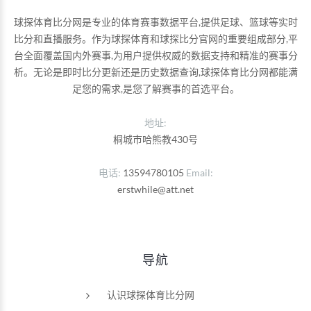
球探体育比分网是专业的体育赛事数据平台,提供足球、篮球等实时
比分和直播服务。作为球探体育和球探比分官网的重要组成部分,平
台全面覆盖国内外赛事,为用户提供权威的数据支持和精准的赛事分
析。无论是即时比分更新还是历史数据查询,球探体育比分网都能满
足您的需求,是您了解赛事的首选平台。
地址:
桐城市哈熊教430号
电话
13594780105
Email
erstwhile@att.net
导航
认识球探体育比分网