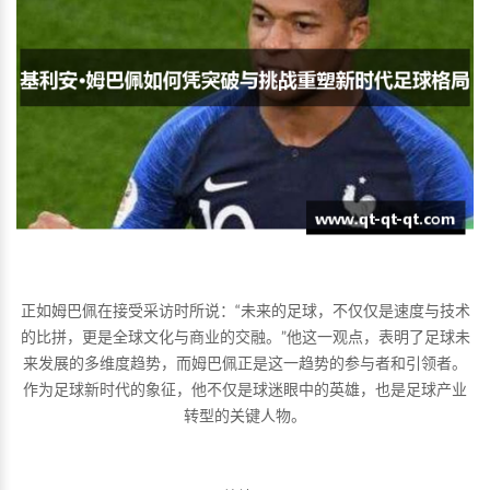
正如姆巴佩在接受采访时所说：“未来的足球，不仅仅是速度与技术
的比拼，更是全球文化与商业的交融。”他这一观点，表明了足球未
来发展的多维度趋势，而姆巴佩正是这一趋势的参与者和引领者。
作为足球新时代的象征，他不仅是球迷眼中的英雄，也是足球产业
转型的关键人物。