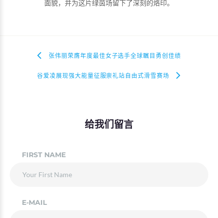
面貌，并为这片绿茵场留下了深刻的烙印。
张伟丽荣膺年度最佳女子选手全球瞩目勇创佳绩
谷爱凌展现强大能量征服崇礼站自由式滑雪赛场
给我们留言
FIRST NAME
E-MAIL