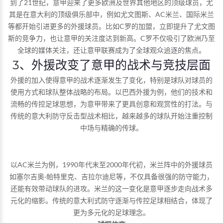
到了21世纪，意甲迎来了更多欧洲及世界其他地区的顶级球员，尤
其是在意大利的顶级俱乐部中，例如尤文图斯、AC米兰、国际米兰
等都开始引进更多的外援球员。比如C罗的加盟，立即提升了尤文图
斯的竞争力，也让意甲的关注度达到新高。C罗不仅吸引了欧洲乃至
全球的媒体关注，还让意甲联赛成为了全球观众追逐的焦点。
3、外援改变了意甲的战术与竞技层面
外援的加入使得意甲的战术逐渐发生了变化，特别是球队对球员的
使用方式和球队整体战略的布局。以巴西外援为例，他们的技术和
流畅的传控足球思想，为意甲带来了更具创意和观赏性的打法。与
传统的意大利防守反击型战术相比，越来越多的球队开始注重控制
中场与精确的传球。
以AC米兰为例，1990年代末至2000年代初，米兰阵中的外援球员
如塞尔吉奥·帕特里克、吉拉尔迪尼等，不仅具备很强的防守能力，
还能有效带动球队的进攻。米兰的这一变化是意甲逐步走向战术多
元化的缩影。传统的意大利式防守逐渐与传控足球相结合，体现了
更为多元化的足球理念。