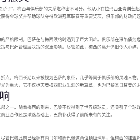
之骄子”，梅西与俱乐部的关系堪称密不可分。他从小在拉玛西亚青训营
次获得金球奖并帮助球队夺得欧洲冠军联赛等重要奖项，俱乐部的财政问
构的严格限制，巴萨在与梅西续约时遇到了巨大困难。俱乐部在深陷债务
政策与巴萨管理层决策的双重影响。尽管如此，梅西的离开仍旧令人心碎
转折点。梅西长期以来被视为巴萨的象征，几乎等同于俱乐部的灵魂人物
得尤为重大，它不仅标志着梅西职业生涯的新篇章，也为巴黎圣日耳曼的
响
乐部之一。随着梅西的到来，巴黎不仅得到了世界级球员，还吸引了全球
在商业合作还是球迷基础上，巴黎都获得了前所未有的关注。
。尽管巴黎此前已经拥有内马尔和姆巴佩这两位顶级球星，但梅西的加盟