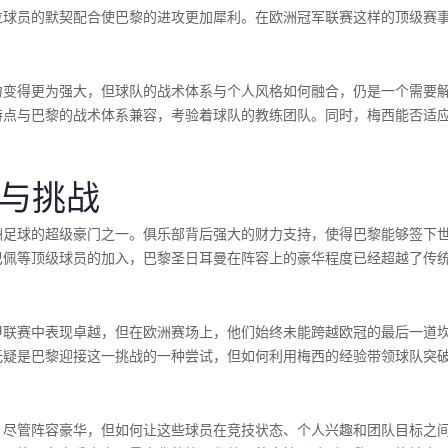
位球员的默契配合使巴黎的进攻更加犀利。在欧洲冠军联赛这样的顶级赛
力变得更为强大，但球队的战术体系与个人风格如何融合，仍是一个需要
特点与巴黎的战术体系兼容，考验着球队的教练团队。同时，梅西能否适
起与挑战
洲足球的超级豪门之一。俱乐部背后强大的财力支持，使得巴黎能够签下
巴佩等顶级球员的加入，巴黎圣日耳曼在阵容上的豪华程度已经超越了传
甲联赛中表现卓越，但在欧洲赛场上，他们始终未能跨越欧冠的最后一道
无疑是巴黎迎接这一挑战的一种尝试，但如何利用梅西的经验带领球队突
。尽管阵容豪华，但如何让这些球员在竞技状态、个人兴趣和团队目标之