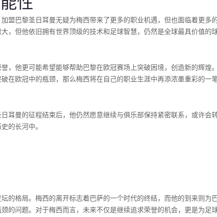
可能性
。加盟巴黎圣日耳曼无疑为梅西带来了更多的职业机遇，但也面临着更多
增大，但他依旧拥有世界顶级的技术和足球智慧，仍然是全球最具价值的
荣誉，他更可能希望能够帮助巴黎在欧冠赛场上突破困境，创造新的辉煌
突破在欧冠中的瓶颈，那么梅西将在自己的职业生涯中再添浓墨重彩的一
圣日耳曼的征程结束后，他仍然愿意继续与俱乐部保持紧密联系，或许会
历史的长河中。
足坛的格局。梅西的离开标志着巴萨的一个时代的终结，而他的到来则为
瓶颈的问题。对于梅西而言，未来不仅是继续追求荣誉的机会，更是为足