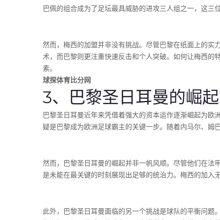
巴佩的组合成为了足坛最具威胁的进攻三人组之一，这三
然而，梅西的加盟并非没有挑战。尽管巴黎在纸面上的实
术，而巴黎则更注重快速反击和个人突破。如何让梅西的
素。
球探体育比分网
3、巴黎圣日耳曼的崛
巴黎圣日耳曼近年来凭借着强大的资本运作逐渐崛起为欧
疑是巴黎成为欧洲足球霸主的关键一步。随着内马尔、姆
然而，巴黎圣日耳曼的崛起并非一帆风顺。尽管他们在法
是未能在最关键的时刻展现出足够的统治力。梅西的加入
此外，巴黎圣日耳曼面临的另一个挑战是球队的平衡问题