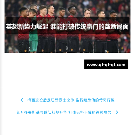
梅西退役后足坛新霸主之争 谁将继承他的传奇辉煌
莱万多夫斯基与球队默契升华 打造无坚不摧的锋线攻势