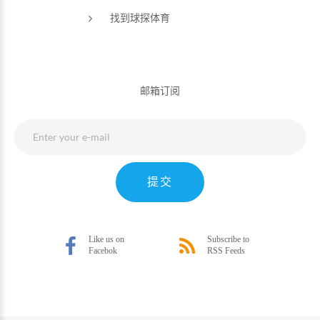
找到球探体育
邮箱订阅
提交