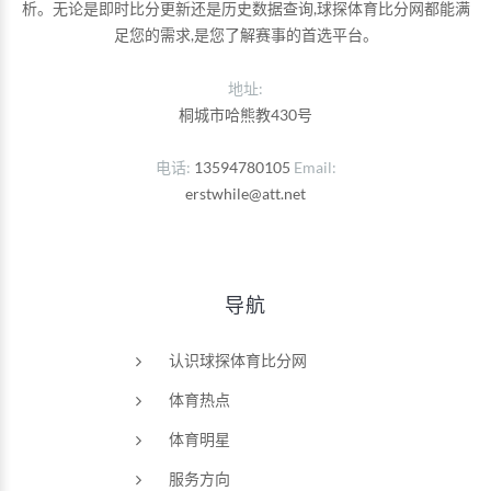
析。无论是即时比分更新还是历史数据查询,球探体育比分网都能满
足您的需求,是您了解赛事的首选平台。
地址:
桐城市哈熊教430号
电话
13594780105
Email
erstwhile@att.net
导航
认识球探体育比分网
体育热点
体育明星
服务方向