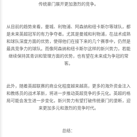
传统豪门展开更加激烈的竞争。
从目前的趋势来看，曼城、利物浦、阿森纳和纽卡斯尔等球队，都
是未来英超冠军的有力争夺者。尤其是曼城和利物浦，在战术成熟
和球队深度方面的优势，使得他们在接下来的几个赛季中，仍然是
最具竞争力的球队。而像阿森纳和纽卡斯尔这样的新兴势力，若能
继续保持其青训和管理方面的优势，也有望在未来成为争冠的常
客。
此外，随着英超联赛的商业化程度越来越高，更多的海外资金注入
和教练员的战术革新，将进一步推动英超竞争的多元化。英超的格
局可能会发生进一步变化，新兴势力有望打破传统豪门的垄断，迎
来更加多元和激烈的竞争时代。
总结：