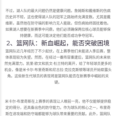
不过，湖人队的最大问题仍然是健康问题。詹姆斯和戴维斯的伤病
历史并不短，这也使得湖人队的冠军之路始终充满变数。尤其是戴
维斯，虽然他在防守端的影响力无人能敌，但伤病始终困扰着他。
如果湖人想要在新赛季中问鼎，他们必须确保两位核心球员能够保
持健康，而这可能决定他们能否成功争夺冠军。
2、篮网队：新血崛起，能否突破困境
篮网队近几年经历了不少起伏，在上赛季他们未能进入季后赛，整
体表现较为失望。然而，在经过一番阵容重建后，篮网队的未来依
然充满潜力。凯里·欧文和凯文·杜兰特的离开，给了年轻球员更多的
机会，像是米卡尔·布里奇斯和尼古拉·克拉克斯顿等球员开始崭露头
角。这些新生代球员的表现将是篮网队能否在新赛季中崛起的关
键。
米卡尔·布里奇斯在上赛季的表现让人眼前一亮，他不仅能够提供稳
定的得分，还具备出色的防守能力。作为球队的核心之一，布里奇
斯在进攻端和防守端都能够为球队带来重要的贡献。此外，篮网队