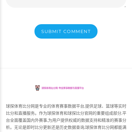
SUBMIT COMMENT
球探体育比分网是专业的体育赛事数据平台,提供足球、篮球等实时
比分和直播服务。作为球探体育和球探比分官网的重要组成部分,平
台全面覆盖国内外赛事,为用户提供权威的数据支持和精准的赛事分
析。无论是即时比分更新还是历史数据查询,球探体育比分网都能满