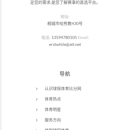
足您的需求,是您了解赛事的首选平台。
地址:
桐城市哈熊教430号
电话
13594780105
Email
erstwhile@att.net
导航
认识球探体育比分网
体育热点
体育明星
服务方向