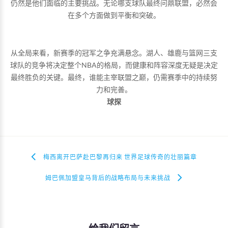
仍然是他们面临的主要挑战。无论哪支球队最终问鼎联盟，必然会
在多个方面做到平衡和突破。
从全局来看，新赛季的冠军之争充满悬念。湖人、雄鹿与篮网三支
球队的竞争将决定整个NBA的格局，而健康和阵容深度无疑是决定
最终胜负的关键。最终，谁能主宰联盟之巅，仍需赛季中的持续努
力和完善。
球探
梅西离开巴萨赴巴黎再归来 世界足球传奇的壮丽篇章
姆巴佩加盟皇马背后的战略布局与未来挑战