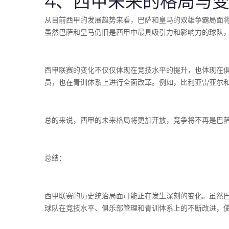
4、西甲未来的格局与
从目前西甲的发展趋势来看，巴萨和皇马的双雄争霸局面
虽然巴萨和皇马仍旧是西甲中最具吸引力和影响力的球队
西甲联赛的变化不仅仅体现在竞技水平的提升，也体现在
员，也在青训体系上进行全面改革。例如，比利亚雷亚尔
总的来说，西甲的未来格局将更加开放，竞争将不再是巴
总结：
西甲联赛的历史统治局面可能正在发生深刻的变化。虽然
球队在竞技水平、俱乐部管理和青训体系上的不断改进，