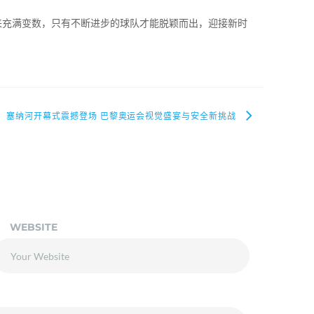
来充满变数，只有不断进步的球队才能脱颖而出，迎接新时
塞纳河开幕式震撼登场 巴黎奥运会视觉盛宴与安全新挑战
WEBSITE