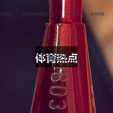
网站首页
认识球探体育比分网
体育热点
体育明星
体育热点