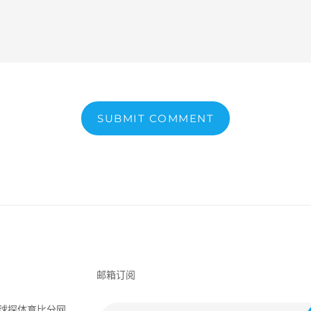
SUBMIT COMMENT
邮箱订阅
球探体育比分网