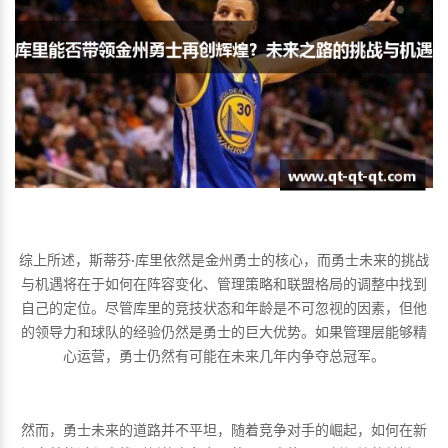
综上所述，斯蒂芬·库里依然是金州勇士的核心，而勇士未来的挑战
与机遇将在于如何在阵容变化、管理策略和联盟格局的调整中找到
自己的定位。尽管库里的竞技状态和年龄是不可忽视的因素，但他
的领导力和球队的经验仍然是勇士的巨大优势。如果管理层能够精
心运营，勇士仍然有可能在未来几年内争夺总冠军。
然而，勇士未来的道路并不平坦，随着竞争对手的崛起，如何在新