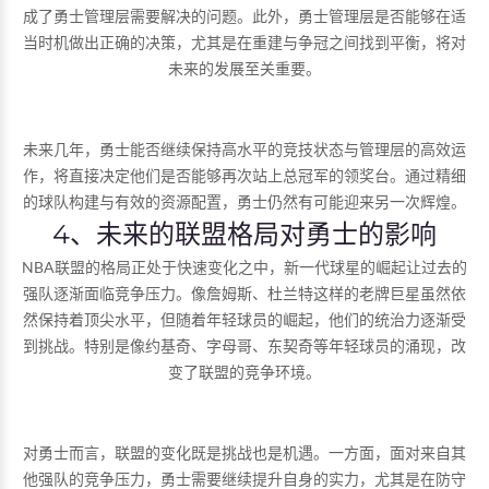
成了勇士管理层需要解决的问题。此外，勇士管理层是否能够在适
当时机做出正确的决策，尤其是在重建与争冠之间找到平衡，将对
未来的发展至关重要。
未来几年，勇士能否继续保持高水平的竞技状态与管理层的高效运
作，将直接决定他们是否能够再次站上总冠军的领奖台。通过精细
的球队构建与有效的资源配置，勇士仍然有可能迎来另一次辉煌。
4、未来的联盟格局对勇士的影响
NBA联盟的格局正处于快速变化之中，新一代球星的崛起让过去的
强队逐渐面临竞争压力。像詹姆斯、杜兰特这样的老牌巨星虽然依
然保持着顶尖水平，但随着年轻球员的崛起，他们的统治力逐渐受
到挑战。特别是像约基奇、字母哥、东契奇等年轻球员的涌现，改
变了联盟的竞争环境。
对勇士而言，联盟的变化既是挑战也是机遇。一方面，面对来自其
他强队的竞争压力，勇士需要继续提升自身的实力，尤其是在防守