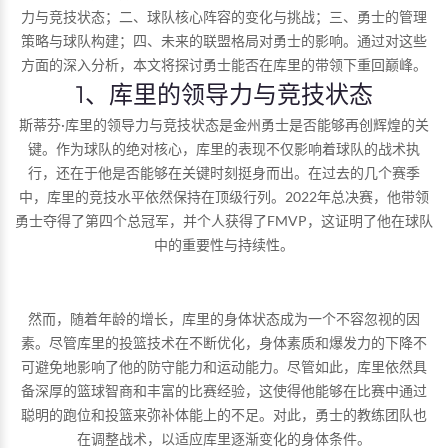
力与竞技状态；二、球队核心阵容的变化与挑战；三、勇士的管理
策略与球队构建；四、未来的联盟格局对勇士的影响。通过对这些
方面的深入分析，本文将探讨勇士能否在库里的带领下重回巅峰。
1、库里的领导力与竞技状态
斯蒂芬·库里的领导力与竞技状态是金州勇士是否能够再创辉煌的关
键。作为球队的绝对核心，库里的表现不仅影响着球队的战术执
行，还在于他是否能够在关键时刻挺身而出。在过去的几个赛季
中，库里的竞技水平依然保持在顶级行列。2022年总决赛，他带领
勇士夺得了第四个总冠军，并个人获得了FMVP，这证明了他在球队
中的重要性与持续性。
然而，随着年龄的增长，库里的身体状态成为一个不容忽视的因
素。尽管库里的投篮技术在不断优化，身体素质和爆发力的下降不
可避免地影响了他的防守能力和运动能力。尽管如此，库里依然具
备深厚的篮球智商和丰富的比赛经验，这使得他能够在比赛中通过
聪明的跑位和投篮来弥补体能上的不足。对此，勇士的教练团队也
在调整战术，以适应库里逐渐变化的身体条件。