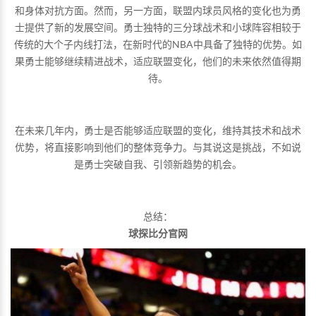
和身体对抗方面。然而，另一方面，联盟内球员风格的变化也为勇
士提供了新的发展空间。勇士独特的三分球战术和小球阵容相较于
传统的大个子内线打法，在新时代的NBA中具备了独特的优势。如
果勇士能够继续精进战术，适应联盟变化，他们的未来依然值得期
待。
在未来几年内，勇士是否能够适应联盟的变化，维持其技术和战术
优势，将直接影响到他们的整体竞争力。与其说这是挑战，不如说
是勇士突破自我、引领新趋势的机会。
总结：
球探比分官网