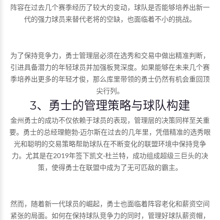
阵容在过去几个赛季经历了较大的变动，球队是否能够培养出新一
代的强力球员来替代老将的空缺，也面临着不小的挑战。
为了保持竞争力，勇士管理层必须在选秀和交易中做出精准判断，
引进具备潜力的年轻球员并加强板凳深度。如果能够在未来几个赛
季培养出更多的年轻才俊，那么库里带领的勇士仍然有机会重回顶
尖行列。
3、勇士的管理策略与球队构建
金州勇士的成功不仅依赖于球员的表现，管理层的决策同样至关重
要。勇士的总经理鲍勃·迈尔斯在过去的几年里，凭借精准的选秀眼
光和聪明的交易策略帮助球队在不断变化的联盟环境中保持竞争
力。尤其是在2019年签下凯文·杜兰特，成功组成超级三巨头的决
策，使得勇士在联盟中成为了无可匹敌的霸主。
然而，随着新一代球员的崛起，勇士也面临着阵容老化和薪资空间
紧张的局面。如何在保持球队竞争力的同时，管理好球队薪资帽，