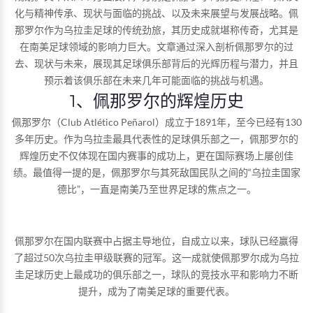
化与精神传承、现状与面临的挑战、以及未来展望与发展战略。佩
那罗尔作为乌拉圭足球的传统劲旅，其历史成就堪称传奇，尤其是
在南美足球领域的影响力巨大。文章通过深入剖析佩那罗尔的过
去、现状与未来，展现其足球俱乐部背后的光辉历程与潜力，并且
预示着该俱乐部在未来几年可能面临的挑战与机遇。
1、佩那罗尔的辉煌历史
佩那罗尔（Club Atlético Peñarol）成立于1891年，至今已经有130
多年历史。作为乌拉圭最具代表性的足球俱乐部之一，佩那罗尔的
辉煌历史不仅体现在国内赛事的成功上，更在国际赛场上屡创佳
绩。最值得一提的是，佩那罗尔与其死敌国民队之间的“乌拉圭国家
德比”，一直是南美乃至世界足球的焦点之一。
佩那罗尔在国内联赛中占据主导地位，自成立以来，球队已经赢得
了超过50次乌拉圭甲级联赛的冠军。这一成就使佩那罗尔成为乌拉
圭足球历史上最成功的俱乐部之一，球队的竞技水平和影响力不断
提升，成为了南美足球的重要代表。