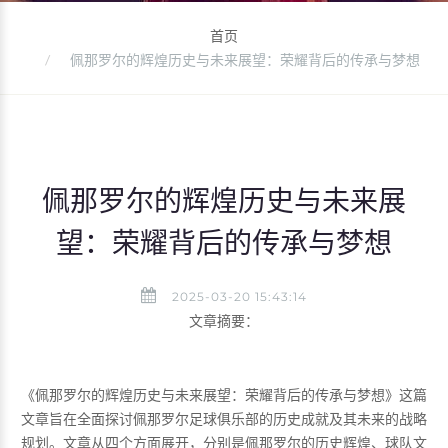
首页
佩那罗尔的辉煌历史与未来展望：荣耀背后的传承与梦想
佩那罗尔的辉煌历史与未来展
望：荣耀背后的传承与梦想
2025-03-20 15:43:14
文章摘要：
《佩那罗尔的辉煌历史与未来展望：荣耀背后的传承与梦想》这篇
文章旨在全面探讨佩那罗尔足球俱乐部的历史成就及其未来的战略
规划。文章从四个方面展开，分别是佩那罗尔的历史辉煌、球队文