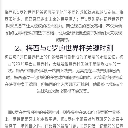
梅西和C罗的世界杯首秀展示了他们不同的成长轨迹和球队定位。梅
西虽年少，但已经显露出未来的巨星潜力；而C罗则是在初登世界杯
时就具备了让人惊叹的技术实力。两位球员的首次亮相，不仅为他
们的世界杯历程铺垫了基础，也为全球球迷点燃了对他们未来表现
的期待。
2、梅西与C罗的世界杯关键时刻
梅西与C罗在世界杯上的许多经典时刻都成为了足坛的永恒回忆。梅
西的2014年巴西世界杯，无疑是他世界杯生涯中最接近冠军的一
次。梅西带领阿根廷队一路闯入决赛，尤其是在半决赛对阵巴西
时，梅西通过一记精彩的任意球帮助阿根廷取胜。尽管最终阿根廷
在决赛中负于德国，但梅西的个人表现无可挑剔，他最终也凭借6个
进球和3次助攻获得了金球奖。
而C罗在世界杯中的关键时刻，则多集中在2018年俄罗斯世界杯
上。尽管葡萄牙未能走得更远，但C罗在小组赛对阵西班牙的比赛中
演绎了一场惊世之作。在比赛的最后时刻，C罗凭借一记精彩的任意