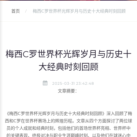
首页
梅西C罗世界杯光辉岁月与历史十大经典时刻回顾
梅西C罗世界杯光辉岁月与历史十
大经典时刻回顾
2025-03-31 23:42:48
文章摘要：
《梅西C罗世界杯光辉岁月与历史十大经典时刻回顾》深入回顾了梅
西和C罗在世界杯赛场上的辉煌历程。文章从四个方面探讨了两位球
员的个人成就和经典时刻，包括他们的首场世界杯亮相、世界杯中
的关键表现、终极对决与职业生涯巅峰时刻、以及他们在球迷心中