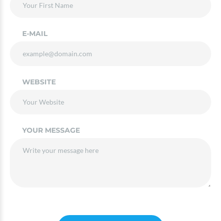
E-MAIL
WEBSITE
YOUR MESSAGE