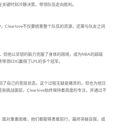
够在关键时刻冷静决策，带领队伍走向胜利。
earlove不仅要统筹整个队伍的资源，还需与队友之间
员，但他以坚韧的毅力克服了身体的困境，成为NBA的超级
带领EDG赢得了LPL的多个冠军。
找回了自己的竞技状态。这个过程无疑是痛苦的，但也为他日
挑战面前，Clearlove始终保持着高度的专注，并通过不
场，面对重重困难，他们都能够勇敢前行，最终突破自我，成