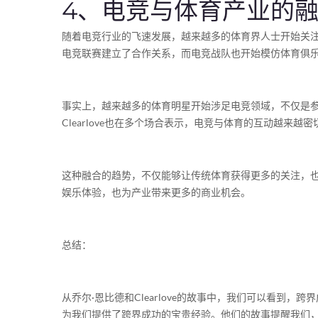
4、电竞与体育产业的
随着电竞行业的飞速发展，越来越多的体育界人士开始关注
电竞联赛建立了合作关系，而电竞战队也开始模仿体育俱乐部的
事实上，越来越多的体育明星开始涉足电竞领域，不仅是
Clearlove也在多个场合表示，电竞与体育的互动越来
这种融合的趋势，不仅能够让传统体育获得更多的关注，
娱乐体验，也为产业带来更多的商业机会。
总结：
从乔尔·恩比德和Clearlove的故事中，我们可以看
为我们提供了跨界成功的宝贵经验。他们的故事提醒我们