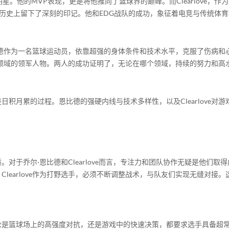
星。他的MVP表现，更是将他推向了篮球界的巅峰。而Clearlove，
的历史上留下了深刻的印记。他和EDG战队的成功，象征着电竞与传统体
德作为一名篮球运动员，依靠超强的身体条件和技术水平，克服了伤病和
了电竞领域的领军人物。两人的成功证明了，无论在哪个领域，持续的努力和
积月累的过程。恩比德的强硬内线与技术多样性，以及Clearlove对
。
对于乔尔·恩比德和Clearlove而言，专注力和团队协作无疑是他们取
learlove作为打野选手，必须不断调整战术，与队友们实现无缝对接
是篮球场上的高强度对抗，还是游戏中的快速决策，都要求选手具备超常