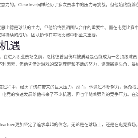
力的。Clearlove同样经历了多次赛事中的压力与挑战，但他始终能
比德是球队的主力，但他始终强调团队合作的重要性。而在电竞比赛中，Cl
取得持续的成功，团队协作在每场比赛中都至关重要。
与机遇
战与机遇。在进入职业赛场之前，恩比德曾因伤病被质疑是否能成为一名顶级球
种种不利因素，但他凭借对游戏的深刻理解和不断的努力，逐渐崭露头角，最终
过渡过程中，经历了伤病带来的巨大压力。然而，他通过不断努力，逐渐
如此，电竞的快速发展给他带来了不少机遇，但也伴随着强烈的竞争压力。在这些
earlove更加坚定了追求卓越的信念。无论是在球场上，还是在电竞赛