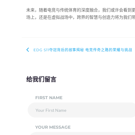
未来，随着电竞与传统体育的深度融合，我们或许会看到更多
场上，还是在虚拟战场中，跨界的智慧与创造力将为我们
EDG S11夺冠背后的故事揭秘 电竞传奇之路的荣耀与挑战
给我们留言
FIRST NAME
YOUR MESSAGE