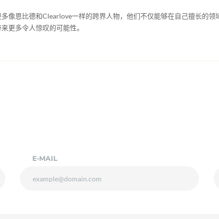
像恩比德和Clearlove一样的跨界人物，他们不仅能够在自己擅长的
带来更多令人惊叹的可能性。
E-MAIL