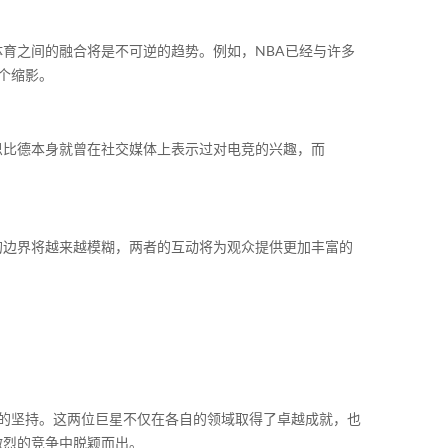
育之间的融合将是不可逆的趋势。例如，NBA已经与许多
一个缩影。
恩比德本身就曾在社交媒体上表示过对电竞的兴趣，而
的边界将越来越模糊，两者的互动将为观众提供更加丰富的
挑战的坚持。这两位巨星不仅在各自的领域取得了卓越成就，也
激烈的竞争中脱颖而出。