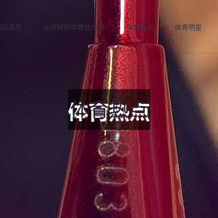
网站首页
认识球探体育比分网
体育热点
体育明星
体育热点