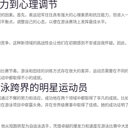
压力到心理调节
视的因素。首先，奥运冠军往往具有强大的心理素质和抗压能力，但进入
到平衡点，调整自己的心态，以便在游泳赛场上发挥最佳水平。
的竞争，这种新领域的挑战性会让他们在初期感到不安或自我怀疑。因此
和比赛节奏。游泳和田径的训练方式存在很大的差异，运动员需要在不同
运动中都取得不小的成就。
游泳跨界的明星运动员
过不懈的努力和适应，成功地在两个领域中都取得了非凡的成就。比如，前美国
速在游泳项目中崭露头角，并在世界级赛事中取得了佳绩。她的成功证明
ken），他从短跑转型为自由泳选手，凭借卓越的爆发力和速度在游泳比赛