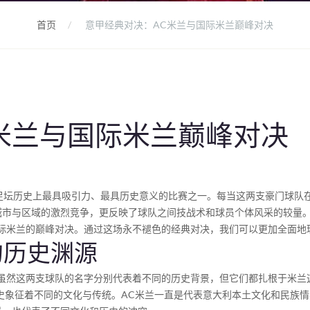
首页
意甲经典对决：AC米兰与国际米兰巅峰对决
米兰与国际米兰巅峰对决
足坛历史上最具吸引力、最具历史意义的比赛之一。每当这两支豪门球队
城市与区域的激烈竞争，更反映了球队之间技战术和球员个体风采的较量
际米兰的巅峰对决。通过这场永不褪色的经典对决，我们可以更加全面地
的历史渊源
虽然这两支球队的名字分别代表着不同的历史背景，但它们都扎根于米兰这
历史象征着不同的文化与传统。AC米兰一直是代表意大利本土文化和民族