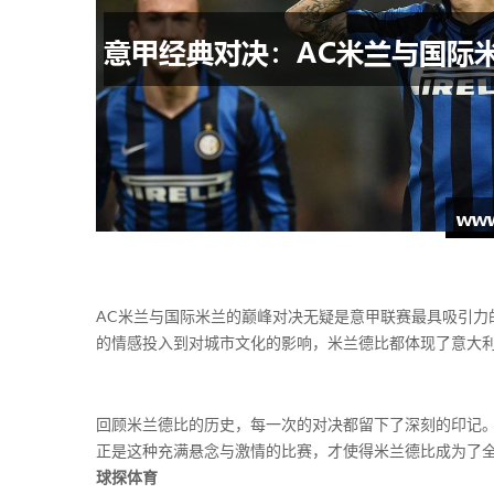
AC米兰与国际米兰的巅峰对决无疑是意甲联赛最具吸引
的情感投入到对城市文化的影响，米兰德比都体现了意大
回顾米兰德比的历史，每一次的对决都留下了深刻的印记
正是这种充满悬念与激情的比赛，才使得米兰德比成为了
球探体育