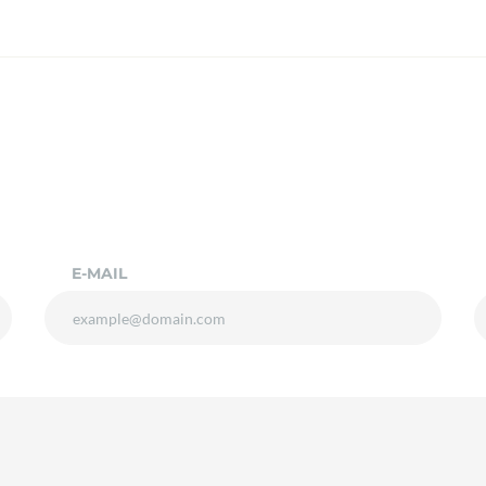
E-MAIL