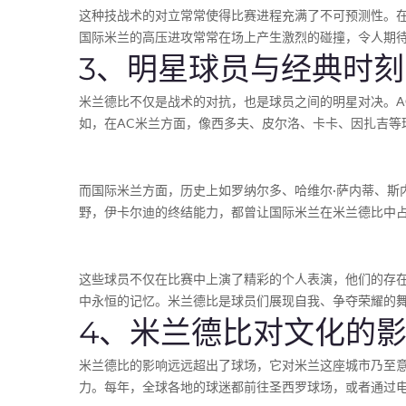
这种技战术的对立常常使得比赛进程充满了不可预测性。
国际米兰的高压进攻常常在场上产生激烈的碰撞，令人期
3、明星球员与经典时刻
米兰德比不仅是战术的对抗，也是球员之间的明星对决。
如，在AC米兰方面，像西多夫、皮尔洛、卡卡、因扎吉等
而国际米兰方面，历史上如罗纳尔多、哈维尔·萨内蒂、斯
野，伊卡尔迪的终结能力，都曾让国际米兰在米兰德比中
这些球员不仅在比赛中上演了精彩的个人表演，他们的存
中永恒的记忆。米兰德比是球员们展现自我、争夺荣耀的
4、米兰德比对文化的
米兰德比的影响远远超出了球场，它对米兰这座城市乃至
力。每年，全球各地的球迷都前往圣西罗球场，或者通过