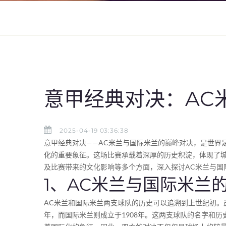
意甲经典对决：AC
2025-04-19 03:36:38
意甲经典对决——AC米兰与国际米兰的巅峰对决，是世界
化的重要象征。这场比赛承载着深厚的历史积淀，体现了
及比赛带来的文化影响等多个方面，深入探讨AC米兰与国
1、AC米兰与国际米兰
AC米兰和国际米兰两支球队的历史可以追溯到上世纪初。
年，而国际米兰则成立于1908年。这两支球队的名字和