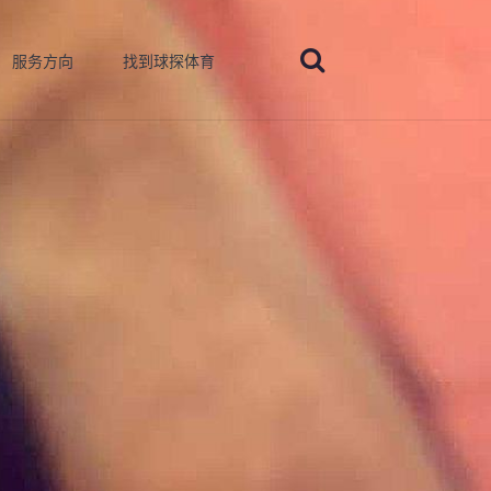
服务方向
找到球探体育