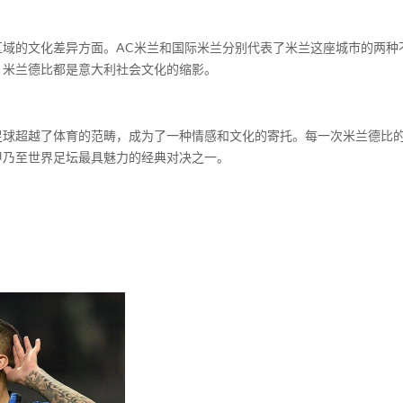
区域的文化差异方面。AC米兰和国际米兰分别代表了米兰这座城市的两种
，米兰德比都是意大利社会文化的缩影。
足球超越了体育的范畴，成为了一种情感和文化的寄托。每一次米兰德比
甲乃至世界足坛最具魅力的经典对决之一。