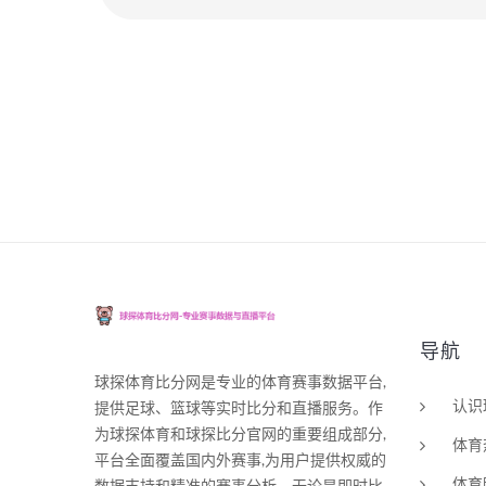
导航
球探体育比分网是专业的体育赛事数据平台,
认识
提供足球、篮球等实时比分和直播服务。作
为球探体育和球探比分官网的重要组成部分,
体育
平台全面覆盖国内外赛事,为用户提供权威的
体育
数据支持和精准的赛事分析。无论是即时比