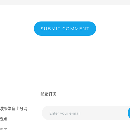
SUBMIT COMMENT
邮箱订阅
球探体育比分网
热点
明星