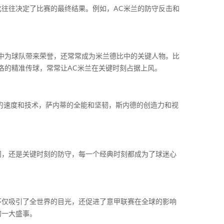
往往决定了比赛的最终结果。例如，AC米兰的防守反击和
中为球队带来荣誉，还常常成为米兰德比中的关键人物。比
洛的精准传球，常常让AC米兰在关键时刻占据上风。
的速度和技术，萨内蒂的全能和坚韧，斯内德的创造力和视
间，还是关键时刻的防守，每一个经典时刻都成为了球迷心
不仅吸引了全世界的目光，还促进了意甲联赛在全球的影响
的一大盛事。