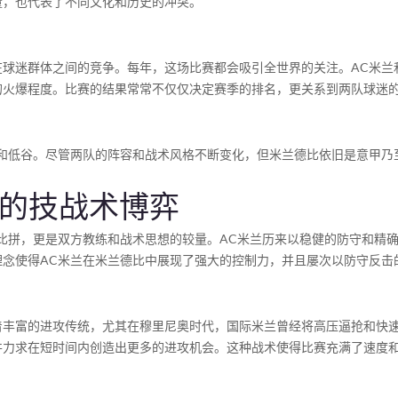
量，也代表了不同文化和历史的冲突。
在球迷群体之间的竞争。每年，这场比赛都会吸引全世界的关注。AC米兰
的火爆程度。比赛的结果常常不仅仅决定赛季的排名，更关系到两队球迷
峰和低谷。尽管两队的阵容和战术风格不断变化，但米兰德比依旧是意甲乃
比的技战术博弈
比拼，更是双方教练和战术思想的较量。AC米兰历来以稳健的防守和精
念使得AC米兰在米兰德比中展现了强大的控制力，并且屡次以防守反击
着丰富的进攻传统，尤其在穆里尼奥时代，国际米兰曾经将高压逼抢和快
并力求在短时间内创造出更多的进攻机会。这种战术使得比赛充满了速度