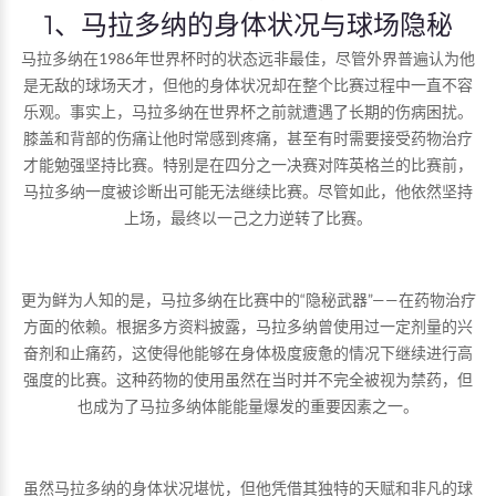
1、马拉多纳的身体状况与球场隐秘
马拉多纳在1986年世界杯时的状态远非最佳，尽管外界普遍认为他
是无敌的球场天才，但他的身体状况却在整个比赛过程中一直不容
乐观。事实上，马拉多纳在世界杯之前就遭遇了长期的伤病困扰。
膝盖和背部的伤痛让他时常感到疼痛，甚至有时需要接受药物治疗
才能勉强坚持比赛。特别是在四分之一决赛对阵英格兰的比赛前，
马拉多纳一度被诊断出可能无法继续比赛。尽管如此，他依然坚持
上场，最终以一己之力逆转了比赛。
更为鲜为人知的是，马拉多纳在比赛中的“隐秘武器”——在药物治疗
方面的依赖。根据多方资料披露，马拉多纳曾使用过一定剂量的兴
奋剂和止痛药，这使得他能够在身体极度疲惫的情况下继续进行高
强度的比赛。这种药物的使用虽然在当时并不完全被视为禁药，但
也成为了马拉多纳体能能量爆发的重要因素之一。
虽然马拉多纳的身体状况堪忧，但他凭借其独特的天赋和非凡的球