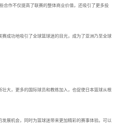
些合作不仅提高了联赛的整体商业价值，还吸引了更多投
联赛成功地吸引了全球篮球迷的目光，成为了亚洲乃至全球
断壮大，更多的国际球员和教练加入，也促使日本篮球从根
的发展机会，同时为篮球迷带来更加精彩的赛事体验。可以