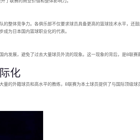
提升了联赛的商业价值和整体影响力。
球队的整体竞争力。各俱乐部不仅要求球员具备更高的篮球技术水平，还鼓
步成为日本国内篮球职业化的代表。
国内发展，避免了过去大量球员外流的现象。这一现象的背后，是B联赛
国际化
大量的外籍球员和高水平的教练，B联赛为本土球员提供了与国际顶级球