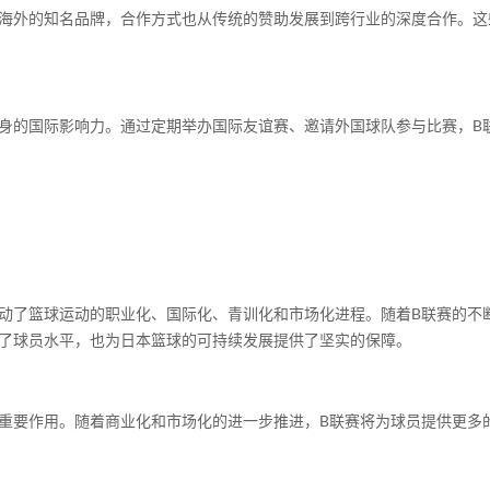
自海外的知名品牌，合作方式也从传统的赞助发展到跨行业的深度合作。这
身的国际影响力。通过定期举办国际友谊赛、邀请外国球队参与比赛，B
动了篮球运动的职业化、国际化、青训化和市场化进程。随着B联赛的不
升了球员水平，也为日本篮球的可持续发展提供了坚实的保障。
重要作用。随着商业化和市场化的进一步推进，B联赛将为球员提供更多