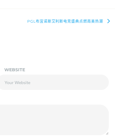
PGL布宜诺斯艾利斯电竞盛典点燃南美热潮
WEBSITE