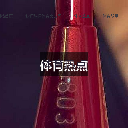
网站首页
认识球探体育比分网
体育热点
体育明星
体育热点