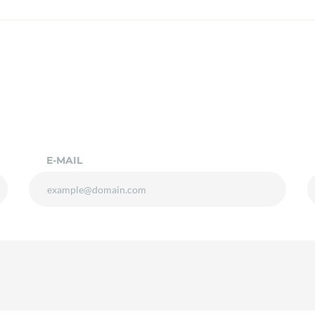
E-MAIL