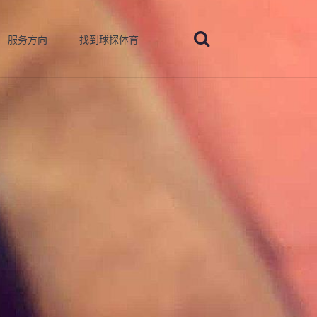
服务方向
找到球探体育