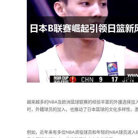
越来越多的NBA及欧洲篮球联赛的经验丰富的外援选择加
时，外籍球员的加入，也推动了日本篮球的文化多样性，
例如，近年来有多位NBA退役球员和年轻的NBA球员进