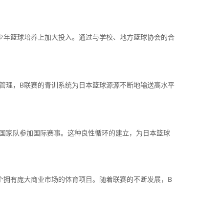
少年篮球培养上加大投入。通过与学校、地方篮球协会的合
管理，B联赛的青训系统为日本篮球源源不断地输送高水平
国家队参加国际赛事。这种良性循环的建立，为日本篮球
个拥有庞大商业市场的体育项目。随着联赛的不断发展，B