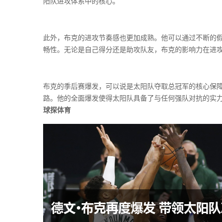
阳队进攻体系中的核心。
此外，布克的进攻节奏感也更加成熟。他可以通过不断的
畅性。无论是自己得分还是助攻队友，布克的影响力在进
布克的季后赛爆发，可以说是太阳队夺取总冠军的核心保
路。他的全面爆发使得太阳队具备了与任何强队对抗的实
球探体育