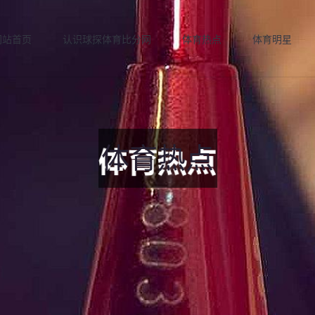
网站首页
认识球探体育比分网
体育热点
体育明星
体育热点