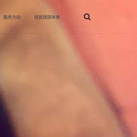
服务方向
找到球探体育