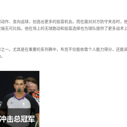
假动作、变向运球，创造出更多的投篮机会。而在面对对方防守夹击时，
攻端无可比拟。他在场上的无球跑动和投篮选择也为球队提供了更多战术
障之一。尤其是在重要的系列赛中，布克不仅能依靠个人能力得分，还能
力。