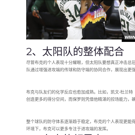
2、太阳队的整体配合
尽管布克的个人表现十分耀眼，但太阳队要想真正冲击总
队通过增强进攻端的传球和防守端的协同合作，展现出更
布克与队友们的化学反应也愈加成熟。比如，凯文·杜兰特（Ke
创造更多的得分空间，而保罗则凭借他精湛的控场能力，
整个球队的防守体系逐渐趋于稳定，布克的个人表现更能
环境下，布克可以更多专注于进攻端的发挥。