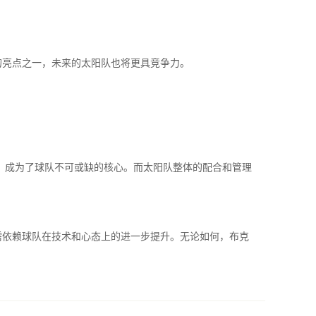
的亮点之一，未来的太阳队也将更具竞争力。
，成为了球队不可或缺的核心。而太阳队整体的配合和管理
需依赖球队在技术和心态上的进一步提升。无论如何，布克