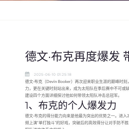
德文·布克再度爆发
2025-06-10 01:25:18
德文·布克（Devin Booker）再次迎来职业生涯
力，更在关键时刻站出来，成为太阳队在季后赛中不可或
建设四个方面详细探讨他如何带领太阳队冲击总冠军。
1、布克的个人爆发力
德文·布克的得分能力向来是他最为突出的优势之一。进入
频上演“单打独斗”的好戏，突破后的高效得分让对手防不