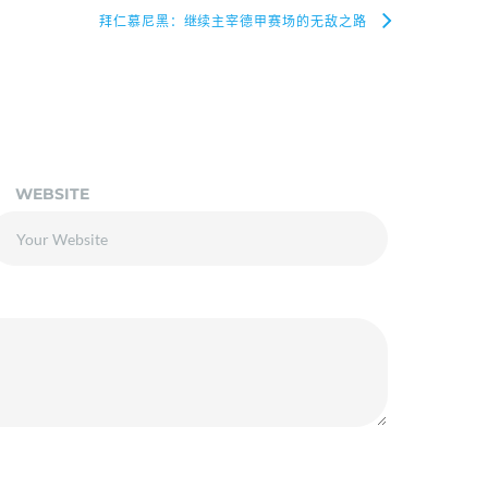
拜仁慕尼黑：继续主宰德甲赛场的无敌之路
WEBSITE