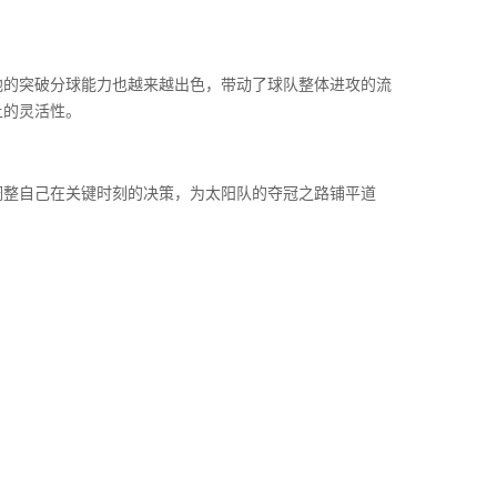
他的突破分球能力也越来越出色，带动了球队整体进攻的流
上的灵活性。
调整自己在关键时刻的决策，为太阳队的夺冠之路铺平道