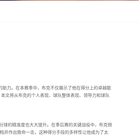
极大的助力。在本赛季中，布克不仅展示了他在得分上的卓越能
。本文将从布克的个人表现、球队整体表现、领导力和球队
三分球的精准度也大大提升。在季后赛的关键战役中，布克频
空档并作出致命一击，这种得分手段的多样性让他成为了太