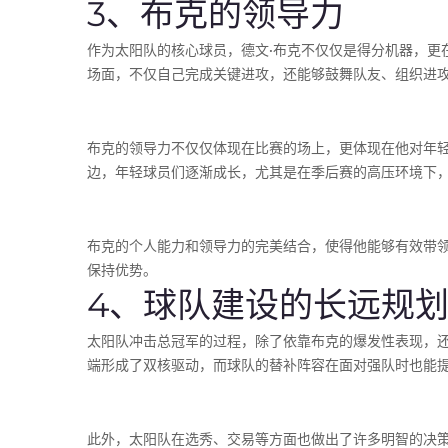
3、布克的领导力
作为太阳队的核心球员，德文·布克不仅仅是得分机器，更
场面，不仅自己完成关键进攻，还能够鼓舞队友、组织进
布克的领导力不仅仅体现在比赛的场上，更体现在他对年
边，年轻球员们逐渐成长，尤其是在季后赛的高压环境下
布克的个人能力和领导力的完美结合，使得他能够有效带
保持优势。
4、球队建设的长远规
太阳队冲击总冠军的过程，除了依靠布克的爆发性表现，
端形成了双核驱动，而球队的替补阵容在面对强队时也能
此外，太阳队在选秀、交易等方面也做出了许多明智的决