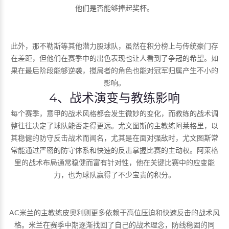
他们是否能够捧起奖杯。
此外，那不勒斯等其他潜力股球队，虽然在积分榜上与传统豪门存
在差距，但他们在赛季中的出色表现也让人看到了争冠的希望。如
果在最后阶段能够逆袭，搅局者的角色也能对冠军归属产生不小的
影响。
4、战术演变与教练影响
每个赛季，意甲的战术风格都会发生微妙的变化，而教练的战术调
整往往决定了球队能否走得更远。尤文图斯的主教练阿莱格里，以
其稳健的防守反击战术而闻名，尤其是在面对强敌时，尤文图斯常
常能通过严密的防守体系和快速的反击掌握比赛的主动权。阿莱格
里的战术布局通常稳健而富有针对性，他在关键比赛中的应变能
力，也为球队赢得了不少宝贵的积分。
AC米兰的主教练皮奥利则更多依赖于高位压迫和快速反击的战术风
格。米兰在赛季中期逐渐找回了自己的战术理念，防线稳固的同