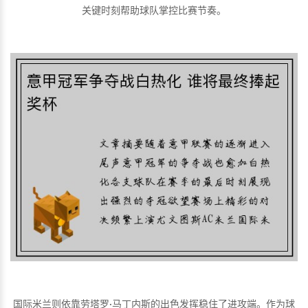
关键时刻帮助球队掌控比赛节奏。
国际米兰则依靠劳塔罗·马丁内斯的出色发挥稳住了进攻端。作为球