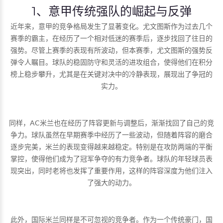
1、意甲传统强队的崛起与反弹
近年来，意甲的竞争格局发生了显著变化。尤文图斯作为过去几个
赛季的霸主，在经历了一个相对低迷的赛季后，逐步找回了往日的
强势。尽管上赛季的表现有所波动，但本赛季，尤文图斯的强势反
弹令人瞩目。球队的稳固防守和灵活的进攻组合，使得他们在积分
榜上稳步攀升，尤其是在关键对决中的冷静表现，展现出了争冠的
实力。
同样，AC米兰也在经历了阵容更新与调整后，渐渐找回了自己的竞
争力。球队虽然在早期赛季中经历了一些波动，但随着阵容的磨合
逐步完美，米兰的表现变得越来越稳定。特别是在攻防两端的平衡
掌控，使得他们成为了冠军争夺的有力竞争者。球队的年轻球员表
现突出，同时老将也发挥了重要作用，这样的阵容深度为他们注入
了强大的动力。
此外，国际米兰同样是不可忽视的竞争者。作为一个传统豪门，国