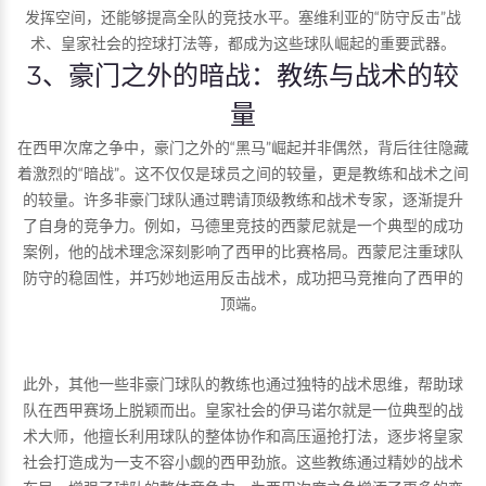
发挥空间，还能够提高全队的竞技水平。塞维利亚的“防守反击”战
术、皇家社会的控球打法等，都成为这些球队崛起的重要武器。
3、豪门之外的暗战：教练与战术的较
量
在西甲次席之争中，豪门之外的“黑马”崛起并非偶然，背后往往隐藏
着激烈的“暗战”。这不仅仅是球员之间的较量，更是教练和战术之间
的较量。许多非豪门球队通过聘请顶级教练和战术专家，逐渐提升
了自身的竞争力。例如，马德里竞技的西蒙尼就是一个典型的成功
案例，他的战术理念深刻影响了西甲的比赛格局。西蒙尼注重球队
防守的稳固性，并巧妙地运用反击战术，成功把马竞推向了西甲的
顶端。
此外，其他一些非豪门球队的教练也通过独特的战术思维，帮助球
队在西甲赛场上脱颖而出。皇家社会的伊马诺尔就是一位典型的战
术大师，他擅长利用球队的整体协作和高压逼抢打法，逐步将皇家
社会打造成为一支不容小觑的西甲劲旅。这些教练通过精妙的战术