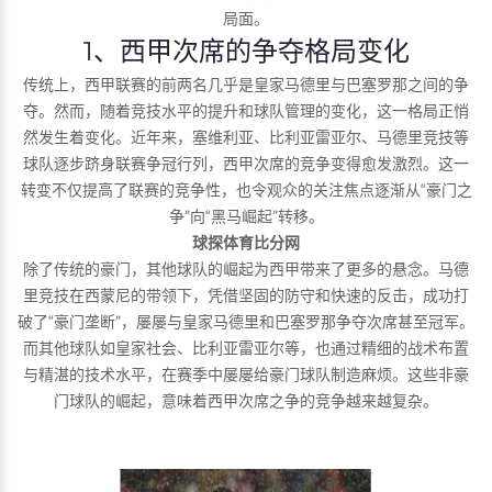
局面。
1、西甲次席的争夺格局变化
传统上，西甲联赛的前两名几乎是皇家马德里与巴塞罗那之间的争
夺。然而，随着竞技水平的提升和球队管理的变化，这一格局正悄
然发生着变化。近年来，塞维利亚、比利亚雷亚尔、马德里竞技等
球队逐步跻身联赛争冠行列，西甲次席的竞争变得愈发激烈。这一
转变不仅提高了联赛的竞争性，也令观众的关注焦点逐渐从“豪门之
争”向“黑马崛起”转移。
球探体育比分网
除了传统的豪门，其他球队的崛起为西甲带来了更多的悬念。马德
里竞技在西蒙尼的带领下，凭借坚固的防守和快速的反击，成功打
破了“豪门垄断”，屡屡与皇家马德里和巴塞罗那争夺次席甚至冠军。
而其他球队如皇家社会、比利亚雷亚尔等，也通过精细的战术布置
与精湛的技术水平，在赛季中屡屡给豪门球队制造麻烦。这些非豪
门球队的崛起，意味着西甲次席之争的竞争越来越复杂。