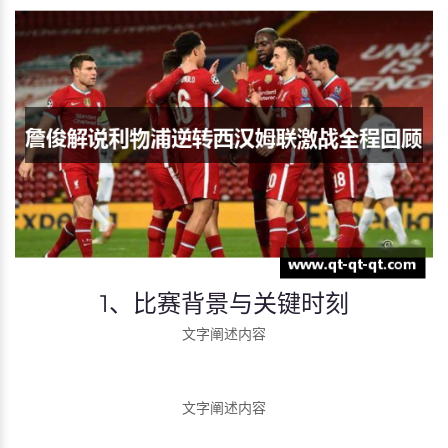
1、比赛背景与关键时刻
文字阐述内容
文字阐述内容