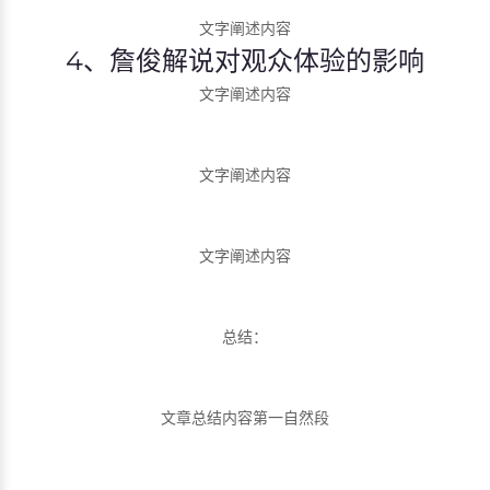
文字阐述内容
4、詹俊解说对观众体验的影响
文字阐述内容
文字阐述内容
文字阐述内容
总结：
文章总结内容第一自然段