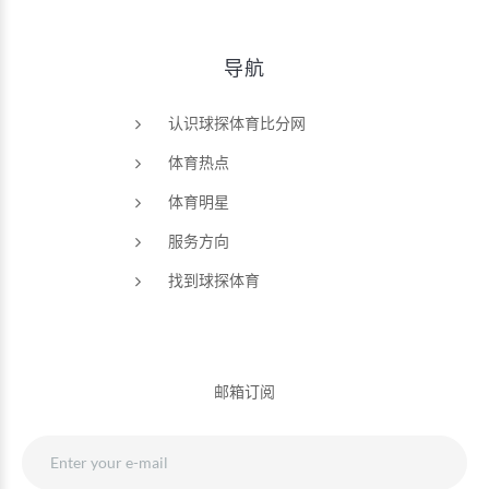
导航
认识球探体育比分网
体育热点
体育明星
服务方向
找到球探体育
邮箱订阅