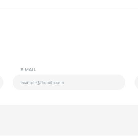
E-MAIL