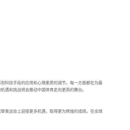
再到科技手段的应用和心理素质的调节，每一方面都在为最
的机遇和挑战将会推动中国体育走向更高的舞台。
巴黎奥运会上迎接更多机遇，取得更为辉煌的成绩。在全球