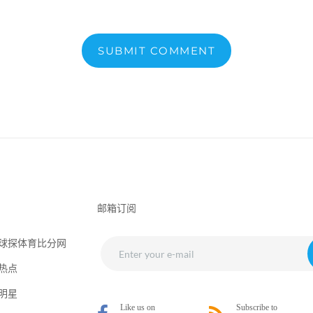
SUBMIT COMMENT
邮箱订阅
球探体育比分网
热点
明星