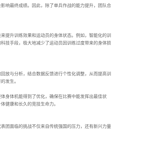
会影响最终成绩。因此，除了单兵作战的能力提升，团队合
段来提升训练效果和运动员的身体状态。例如，智能化的训
的科技手段，极大地减少了运动员因训练过度带来的身体损
的回放与分析，结合数据反馈进行个性化调整，从而提高训
害的发生。
整体身体机能得到了优化，确保在比赛中能发挥出最佳状
身体健康和长久的竞技生命力。
代表团面临的挑战不仅来自传统强国的压力，还有新兴力量