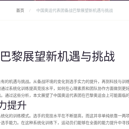
首页
中国奥运代表团备战巴黎展望新机遇与挑战
巴黎展望新机遇与挑战
未有的机遇与挑战。从备战环境的变化到选手实力的提升，再到科技与训
何通过系统化训练提高竞技水平，如何在心理素质和团队协作方面做到更
出。通过这些分析，本文展望了中国奥运代表团在巴黎奥运会上可能面临
力提升
系统化的训练模式。选手的竞技水平在不断提高，而这并非单纯依靠一两
升选手能力。在这种系统化训练下，运动员们能够在全面的能力提升中寻