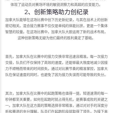
体现了运动员对赛场环境的敏锐洞察力和高超的应变能力。
2、创新策略助力创纪录
加拿大队能够在这场比赛中创下历史新纪录，与其在战术上的创新
密切相关。混合接力赛事不仅仅是单纯的体能比拼，更是一个集体
智慧的较量。在这场比赛中，加拿大队大胆运用了新的战术布局，
这种创新策略无疑为他们最终的胜利奠定了基础。
首先，加拿大队在比赛中的接力交换非常迅速且精准。每一次接力
交接，队员们不仅保持了高效的速度，还能够最大限度地减少因接
力不顺畅而带来的时间损失。通过对比赛节奏的精准掌控，加拿大
队在保证速度的同时，也避免了因为接力失误而可能导致的失分。
其次，加拿大队在比赛中的起跑策略也值得一提。短道速滑的每一
秒钟都至关重要，如何在起跑时就占得先机，是赛事成败的关键之
一。加拿大队在这方面的策略选择非常精准，通过对对手的深度分
析和赛道的充分理解，队员们在起跑阶段就取得了领先，为接下来