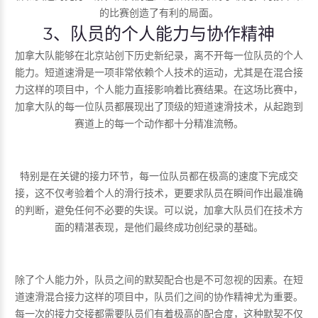
的比赛创造了有利的局面。
3、队员的个人能力与协作精神
加拿大队能够在北京站创下历史新纪录，离不开每一位队员的个人
能力。短道速滑是一项非常依赖个人技术的运动，尤其是在混合接
力这样的项目中，个人能力直接影响着比赛结果。在这场比赛中，
加拿大队的每一位队员都展现出了顶级的短道速滑技术，从起跑到
赛道上的每一个动作都十分精准流畅。
特别是在关键的接力环节，每一位队员都在极高的速度下完成交
接，这不仅考验着个人的滑行技术，更要求队员在瞬间作出最准确
的判断，避免任何不必要的失误。可以说，加拿大队员们在技术方
面的精湛表现，是他们最终成功创纪录的基础。
除了个人能力外，队员之间的默契配合也是不可忽视的因素。在短
道速滑混合接力这样的项目中，队员们之间的协作精神尤为重要。
每一次的接力交接都需要队员们有着极高的配合度，这种默契不仅