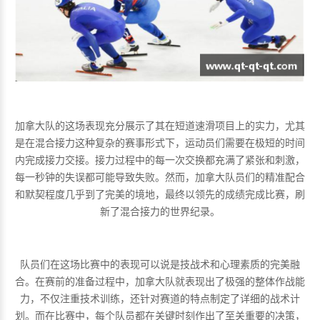
加拿大队的这场表现充分展示了其在短道速滑项目上的实力，尤其
是在混合接力这种复杂的赛事形式下，运动员们需要在极短的时间
内完成接力交接。接力过程中的每一次交换都充满了紧张和刺激，
每一秒钟的失误都可能导致失败。然而，加拿大队员们的精准配合
和默契程度几乎到了完美的境地，最终以领先的成绩完成比赛，刷
新了混合接力的世界纪录。
队员们在这场比赛中的表现可以说是技战术和心理素质的完美融
合。在赛前的准备过程中，加拿大队就表现出了极强的整体作战能
力，不仅注重技术训练，还针对赛道的特点制定了详细的战术计
划。而在比赛中，每个队员都在关键时刻作出了至关重要的决策，