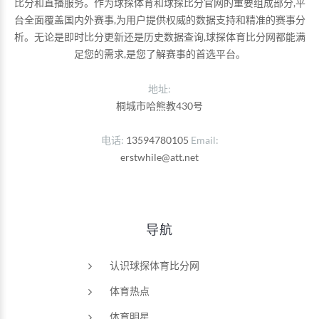
比分和直播服务。作为球探体育和球探比分官网的重要组成部分,平
台全面覆盖国内外赛事,为用户提供权威的数据支持和精准的赛事分
析。无论是即时比分更新还是历史数据查询,球探体育比分网都能满
足您的需求,是您了解赛事的首选平台。
地址:
桐城市哈熊教430号
电话
13594780105
Email
erstwhile@att.net
导航
认识球探体育比分网
体育热点
体育明星