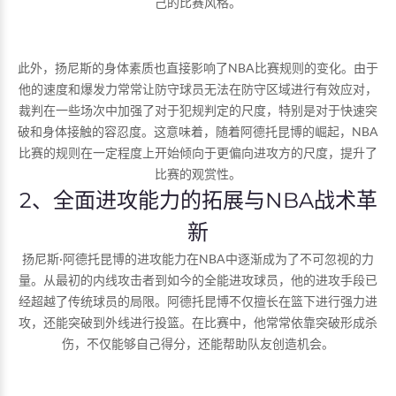
己的比赛风格。
此外，扬尼斯的身体素质也直接影响了NBA比赛规则的变化。由于
他的速度和爆发力常常让防守球员无法在防守区域进行有效应对，
裁判在一些场次中加强了对于犯规判定的尺度，特别是对于快速突
破和身体接触的容忍度。这意味着，随着阿德托昆博的崛起，NBA
比赛的规则在一定程度上开始倾向于更偏向进攻方的尺度，提升了
比赛的观赏性。
2、全面进攻能力的拓展与NBA战术革
新
扬尼斯·阿德托昆博的进攻能力在NBA中逐渐成为了不可忽视的力
量。从最初的内线攻击者到如今的全能进攻球员，他的进攻手段已
经超越了传统球员的局限。阿德托昆博不仅擅长在篮下进行强力进
攻，还能突破到外线进行投篮。在比赛中，他常常依靠突破形成杀
伤，不仅能够自己得分，还能帮助队友创造机会。