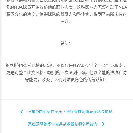
多的NBA球员开始效仿他的职业态度，这种影响力无疑推动了NBA
联盟文化的演变，使得球队的凝聚力和整体实力得到了前所未有的
提升。
总结：
扬尼斯·阿德托昆博的出现，不仅仅是NBA历史上的一次个人崛起，
更是对整个比赛风格和规则的一次深刻革命。他以全能的进攻和防
守能力，改变了人们对球员角色的传统认知，
德布劳内如何在高压下始终保持巅峰表现秘诀揭秘
英超顶级教练谁最具战术智慧和创新能力