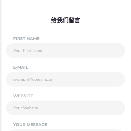
给我们留言
FIRST NAME
E-MAIL
WEBSITE
YOUR MESSAGE