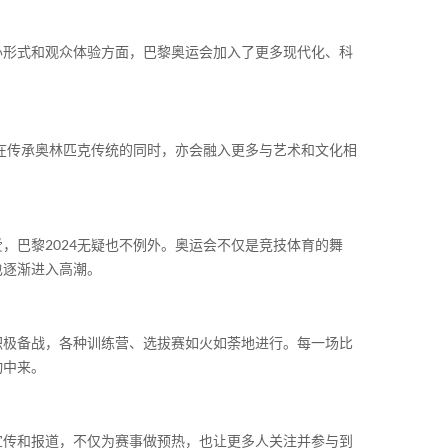
办形式和观众体验方面，巴黎奥运会加入了更多现代化、科
会在传承奥林匹克传统的同时，亦会融入更多与艺术和文化相
，巴黎2024无疑也不例外。奥运会不仅是竞技体育的舞
也逐渐进入高潮。
积极备战，各种训练营、选拔赛如火如荼地进行。每一场比
动中来。
宣传和报道，不仅为赛事做预热，也让更多人关注并参与到