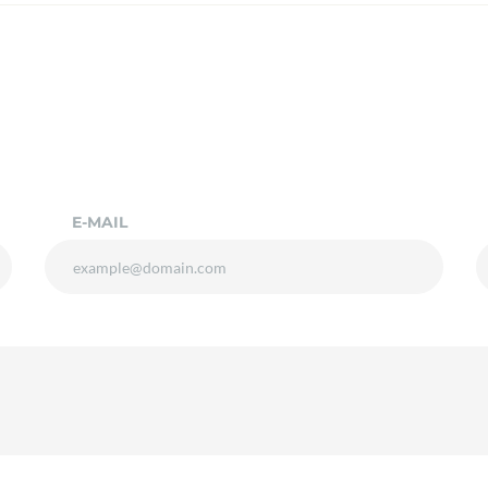
E-MAIL