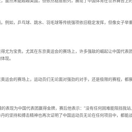
上，虽然未能超越美国，但依然稳居前列，展现了中国体育在世界舞台上
绩。例如，乒乓球、跳水、羽毛球等传统强项依旧稳定发挥，但像女子举
显得尤为宝贵。尤其在东京奥运会的赛场上，许多强敌的崛起让中国代表
的体现。
京奥运会的赛场上，运动员们无论面对强劲的对手，还是极限的赛程，都
越的表现为中国代表团赢得金牌，赛后他表示：“没有任何困难能阻挡我站
林丹的坚持和搏击精神也再次证明了中国运动员无论在任何项目中，都能