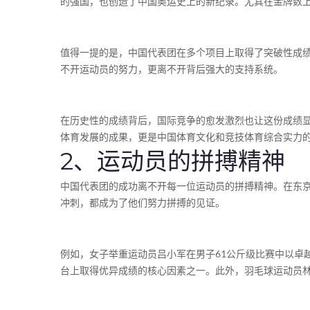
的强国，也创造了中国奥运史上的新纪录。尤其在金牌数
值得一提的是，中国代表团在多个项目上取得了突破性成
不开运动员的努力，更离不开背后强大的支持系统。
在历史性的成绩背后，国际竞争的愈发激烈也让这份成绩
体育发展的成果，更是中国体育文化和竞技体育综合实力
2、运动员的拼搏精神
中国代表团的成功离不开每一位运动员的拼搏精神。在东
冲刺，都成为了他们努力拼搏的见证。
例如，女子举重运动员吕小军在男子61公斤级比赛中以卓
台上取得优异成绩的核心因素之一。此外，羽毛球运动员