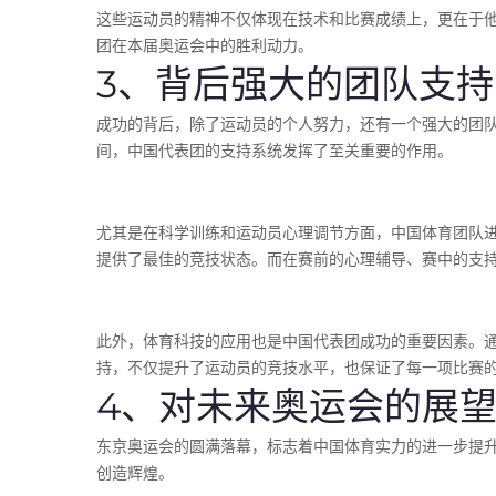
这些运动员的精神不仅体现在技术和比赛成绩上，更在于
团在本届奥运会中的胜利动力。
3、背后强大的团队支持
成功的背后，除了运动员的个人努力，还有一个强大的团
间，中国代表团的支持系统发挥了至关重要的作用。
尤其是在科学训练和运动员心理调节方面，中国体育团队
提供了最佳的竞技状态。而在赛前的心理辅导、赛中的支
此外，体育科技的应用也是中国代表团成功的重要因素。
持，不仅提升了运动员的竞技水平，也保证了每一项比赛
4、对未来奥运会的展
东京奥运会的圆满落幕，标志着中国体育实力的进一步提
创造辉煌。