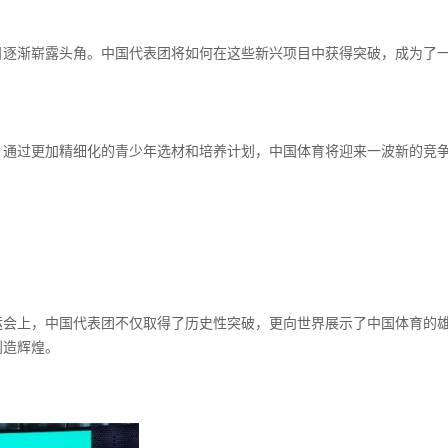
目逐渐崭露头角。中国代表团将如何在这些新兴项目中获得突破，成为了
。通过更加精细化的青少年选材和培养计划，中国体育将迎来一波新的竞
运会上，中国代表团不仅取得了历史性突破，更向世界展示了中国体育的
创造辉煌。