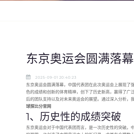
东京奥运会圆满落幕
2025-09-01 20:40:23
东京奥运会圆满落幕，中国代表团在此次奥运会上展现了
色的成绩和创新的体育精神，创下了历史新高，赢得了广
后的团队支持以及对未来奥运会的展望。通过深入分析，
球探比分官网
1、历史性的成绩突破
东京奥运会对于中国代表团而言，是一次历史性的突破。中