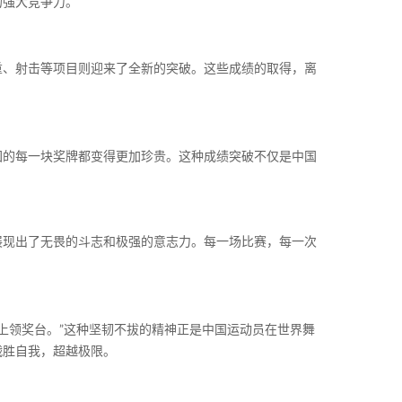
的强大竞争力。
重、射击等项目则迎来了全新的突破。这些成绩的取得，离
团的每一块奖牌都变得更加珍贵。这种成绩突破不仅是中国
展现出了无畏的斗志和极强的意志力。每一场比赛，每一次
上领奖台。”这种坚韧不拔的精神正是中国运动员在世界舞
战胜自我，超越极限。