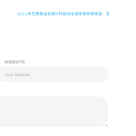
2024年巴黎奥运会倒计时启动全球体育热情高涨
WEBSITE