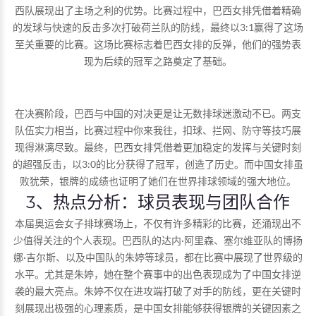
西队展现出了主场之利的优势。比赛过程中，巴西女排凭借着精确
的发球与快速的反击多次打破荷兰队的防线，最终以3:1赢得了这场
至关重要的比赛。这场比赛标志着巴西女排的反弹，他们的强势表
现为后续的冠军之路奠定了基础。
在决赛阶段，巴西与中国的对决更是让无数排球迷激动不已。两支
队伍实力相当，比赛过程中你来我往，扣球、拦网、防守等技巧展
现得淋漓尽致。最终，巴西女排凭借着更加稳定的发挥与关键时刻
的超强反击，以3:0的比分获得了冠军，创造了历史。而中国女排虽
败犹荣，银牌的成绩也证明了她们在世界排球领域的强大地位。
3、热点分析：球员表现与团队合作
本届奥运会女子排球赛场上，不仅有许多精彩的比赛，还涌现出不
少值得关注的个人表现。巴西队的达内·阿里森、塞尔维亚队的博扬
娜·吉尔斯、以及中国队的朱婷等球员，都在比赛中展现了世界级的
水平。尤其是朱婷，她在整个赛事中的出色表现成为了中国女排逆
袭的最大亮点。朱婷不仅在进攻端打破了对手的防线，更在关键时
刻展现出极强的心理素质，是中国女排能够获得银牌的关键因素之